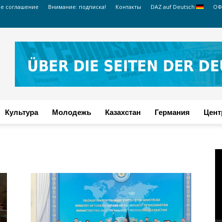
ое соглашение
Внимание: подписка!
Контакты
DAZ auf Deutsch
ОФ
Культура
Молодежь
Казахстан
Германия
Цент
В