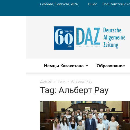
Суббота, 8 августа, 2026
О нас
Пользовательск
Russian
DAZ
Немцы Казахстана
Образование
Домой
Теги
Альберт Рау
Tag: Альберт Рау