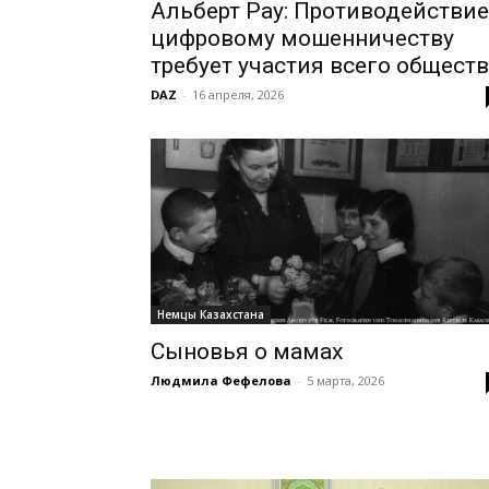
Альберт Рау: Противодействие
цифровому мошенничеству
требует участия всего общест
DAZ
-
16 апреля, 2026
Немцы Казахстана
Сыновья о мамах
Людмила Фефелова
-
5 марта, 2026