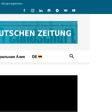
 «Возрождение»
ральная Азия
DE
идеоплеер