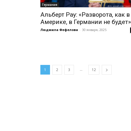
Германия
Альберт Рау: «Разворота, как в
Америке, в Германии не будет»
Людмила Фефелова
-
30 января, 2025
...
1
2
3
12