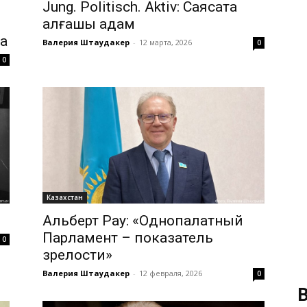
Jung. Politisch. Aktiv: Саясатқа
алғашқы қадам
ва
Валерия Штаудакер
-
12 марта, 2026
0
0
Казахстан
Альберт Рау: «Однопалатный
Парламент – показатель
0
зрелости»
Валерия Штаудакер
-
12 февраля, 2026
0
В