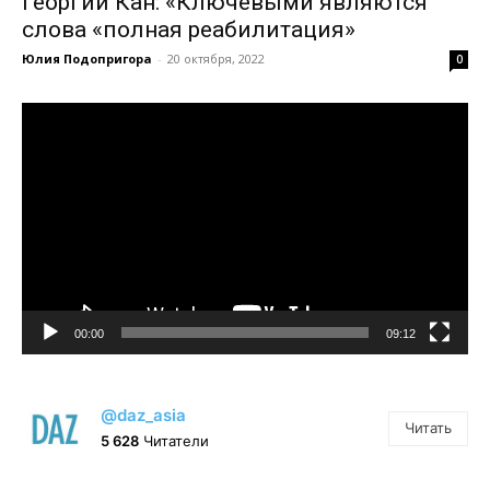
Георгий Кан: «Ключевыми являются
слова «полная реабилитация»
Юлия Подопригора
-
20 октября, 2022
0
Видеоплеер
00:00
09:12
@daz_asia
Читать
5 628
Читатели