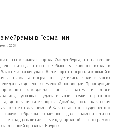
з мейрамы в Германии
реля, 2008
рситетском кампусе города Ольденбурга, что на севере
, еще никогда такого не было: у главного входа в
иблиотеки раскинулась белая юрта, покрытая кошмой и
ая лентами, а вокруг нее суетились люди в ярких
 невиданных доселе в немецкой провинции. Проходящие
епременно замедляли шаг, а затем и вовсе
ливались, услышав удивительные звуки странного
нта, доносящиеся из юрты. Домбра, юрта, казахская
тая экзотика для немцев! Казахстанское студенчество
и таким образом отмечало два знаменательных
: пятнадцатилетие международной программы
» и весенний праздник Наурыз.