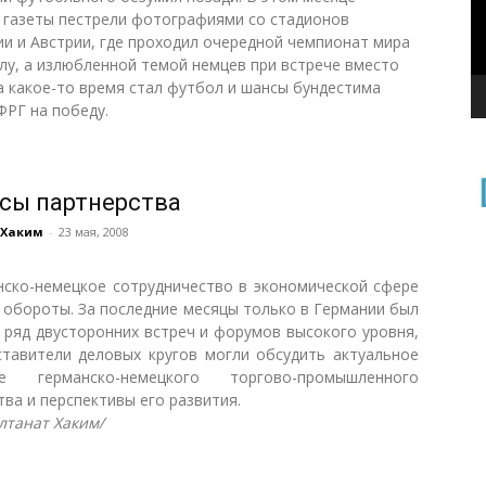
 газеты пестрели фотографиями со стадионов
и и Австрии, где проходил очередной чемпионат мира
лу, а излюбленной темой немцев при встрече вместо
а какое-то время стал футбол и шансы бундестима
ФРГ на победу.
сы партнерства
 Хаким
-
23 мая, 2008
нско-немецкое сотрудничество в экономической сфере
 обороты. За последние месяцы только в Германии был
 ряд двусторонних встреч и форумов высокого уровня,
ставители деловых кругов могли обсудить актуальное
ие германско-немецкого торгово-промышленного
тва и перспективы его развития.
алтанат Хаким/