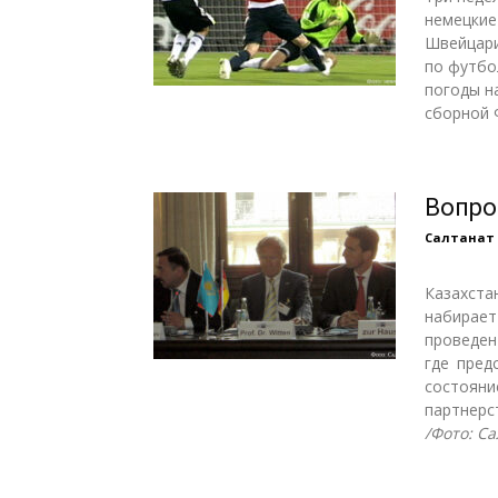
немецкие
Швейцари
по футбо
погоды н
сборной 
Вопро
Салтанат
Казахста
набирает
проведен
где пред
состоян
партнерс
/Фото: С