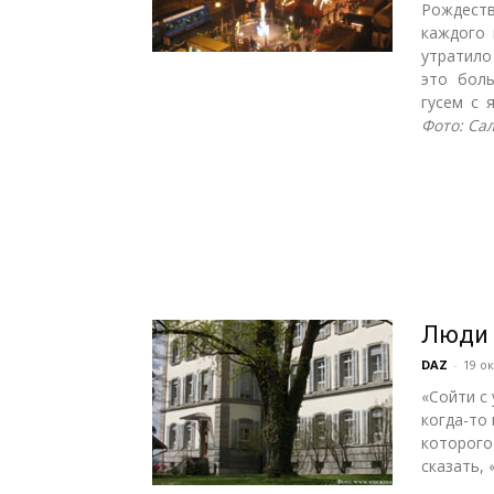
Рождест
каждого 
утратило
это боль
гусем с 
Фото: Са
Люди 
DAZ
-
19 ок
«Сойти с 
когда-то 
которого
сказать, 