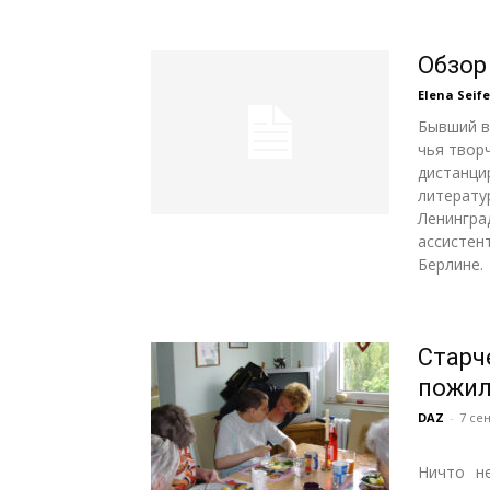
Обзор
Elena Seife
Бывший в
чья твор
дистанци
литерату
Ленингра
ассистен
Берлине.
Старч
пожил
DAZ
-
7 се
Ничто не