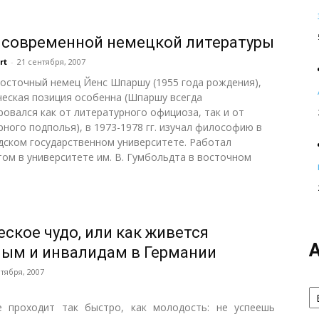
 современной немецкой литературы
rt
-
21 сентября, 2007
осточный немец Йенс Шпаршу (1955 года рождения),
ческая позиция особенна (Шпаршу всегда
ровался как от литературного официоза, так и от
рного подполья), в 1973-1978 гг. изучал философию в
дском государственном университете. Работал
том в университете им. В. Гумбольдта в восточном
еское чудо, или как живется
ым и инвалидам в Германии
нтября, 2007
А
 проходит так быстро, как молодость: не успеешь