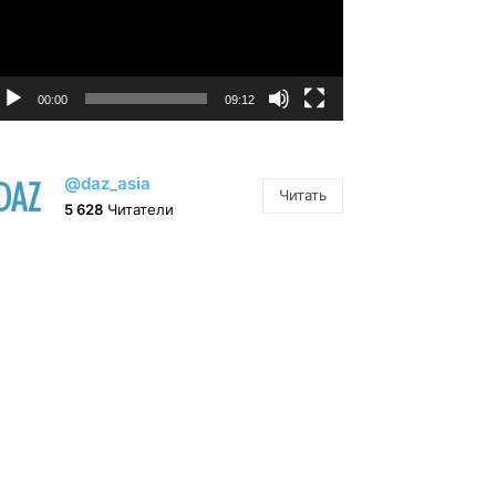
00:00
09:12
@daz_asia
Читать
5 628
Читатели