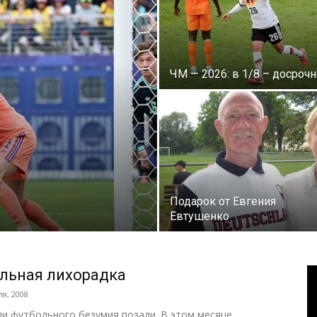
ЧМ — 2026: в 1/8 – досрочн
Подарок от Евгения
Евтушенко
В
льная лихорадка
ля, 2008
ли футбольного безумия позади. В этом месяце