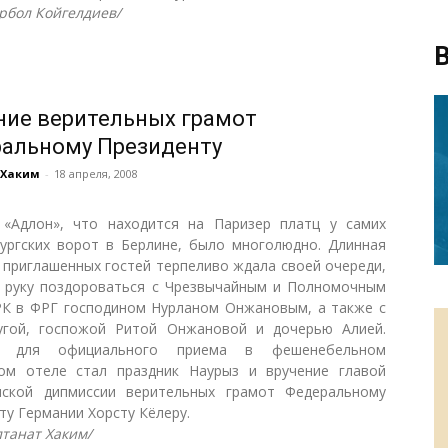
урбол Койгелдиев/
В
ние верительных грамот
альному Президенту
 Хаким
-
18 апреля, 2008
«Адлон», что находится на Паризер платц у самих
ургских ворот в Берлине, было многолюдно. Длинная
 приглашенных гостей терпеливо ждала своей очереди,
 руку поздороваться с Чрезвычайным и Полномочным
К в ФРГ господином Нурланом Онжановым, а также с
угой, госпожой Ритой Онжановой и дочерью Алией.
м для официального приема в фешенебельном
ом отеле стал праздник Наурыз и вручение главой
нской дипмиссии верительных грамот Федеральному
ту Германии Хорсту Кёлеру.
лтанат Хаким/