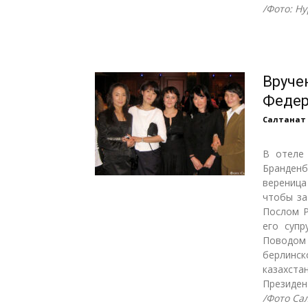
/Фото: Н
Вруче
Федер
Салтанат
В отеле 
Бранденб
вереница
чтобы за
Послом Р
его супр
Поводо
берлинск
казахста
Президен
/Фото Са