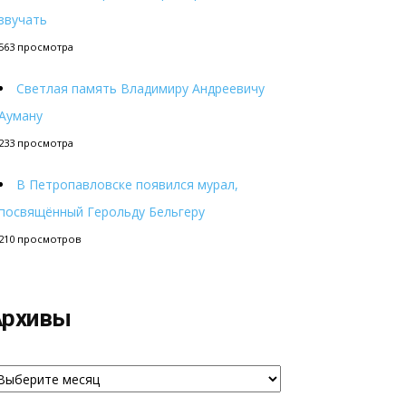
звучать
563 просмотра
Светлая память Владимиру Андреевичу
Ауману
233 просмотра
В Петропавловске появился мурал,
посвящённый Герольду Бельгеру
210 просмотров
Архивы
рхивы