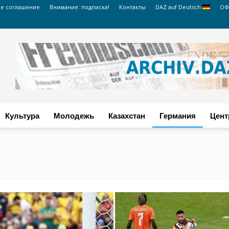
ое соглашение
Внимание: подписка!
Контакты
DAZ auf Deutsch
ОФ
Культура
Молодежь
Казахстан
Германия
Цент