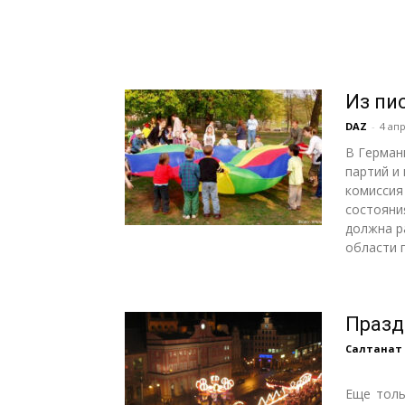
Из пи
DAZ
-
4 апр
В Герман
партий и
комиссия
состояни
должна р
области 
Празд
Салтанат
Еще толь