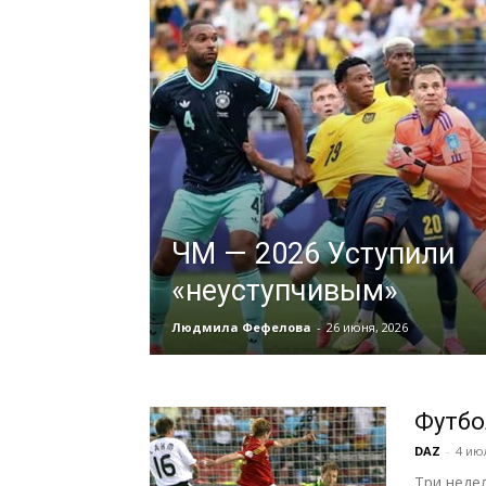
ЧМ — 2026 Уступили
«неуступчивым»
Людмила Фефелова
-
26 июня, 2026
Футбо
DAZ
-
4 ию
Три неде