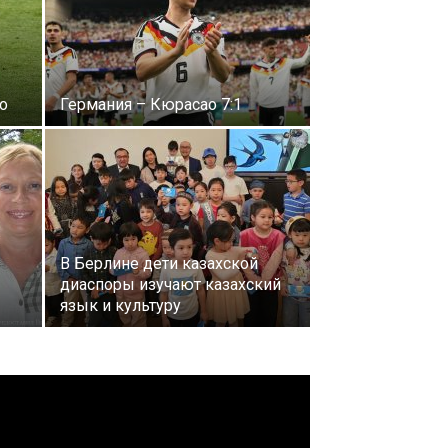
о
Германия – Кюрасао 7:1
В Берлине дети казахской
диаспоры изучают казахский
язык и культуру
идеоплеер