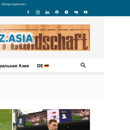
 «Возрождение»
ральная Азия
DE