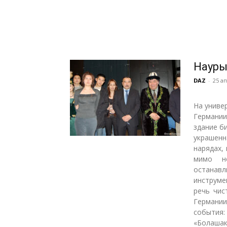
Науры
DAZ
-
25 ап
На униве
Германии
здание б
украшенн
нарядах,
мимо н
останав
инструме
речь чис
Германи
события
«Болашак