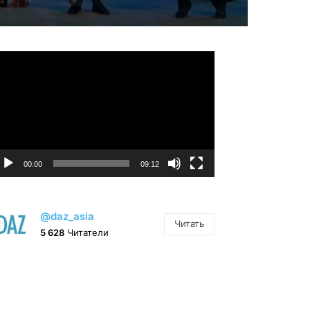
идеоплеер
00:00
09:12
@daz_asia
Читать
5 628
Читатели