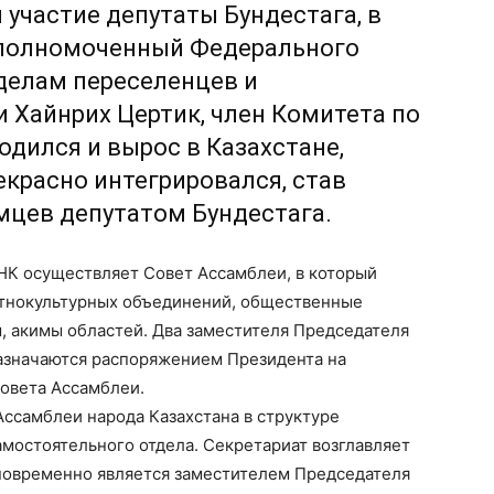
и участие депутаты Бундестага, в
 уполномоченный Федерального
делам переселенцев и
 Хайнрих Цертик, член Комитета по
дился и вырос в Казахстане,
екрасно интегрировался, став
мцев депутатом Бундестага.
НК осуществляет Совет Ассамблеи, в который
этнокультурных объединений, общественные
, акимы областей. Два заместителя Председателя
азначаются распоряжением Президента на
овета Ассамблеи.
ссамблеи народа Казахстана в структуре
мостоятельного отдела. Секретариат возглавляет
новременно является заместителем Председателя