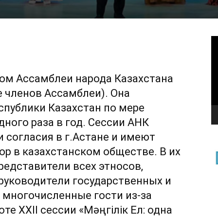
В
м Ассамблеи народа Казахстана
е членов Ассамблеи). Она
публики Казахстан по мере
дного раза в год. Сессии АНК
 согласия в г.Астане и имеют
р в казахстанском обществе. В их
редставители всех этносов,
руководители государственных и
 многочисленные гости из-за
боте XXII сессии «Мәңгілік Ел: одна