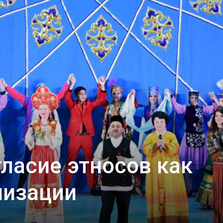
гласие этносов как
низации