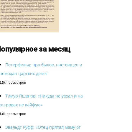
опулярное за месяц
Петерфельд: про былое, настоящее и
чемодан царских денег
2.5k просмотров
Тимур Пшенов: «Никуда не уехал и на
островах не кайфую»
1.6k просмотров
Эвальдт Руфф: «Отец прятал маму от