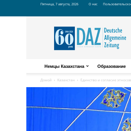
Пятница, 7 августа, 2026
О нас
Пользовательско
Russian
DAZ
Немцы Казахстана
Образование
Домой
Казахстан
Единство и согласие этносо