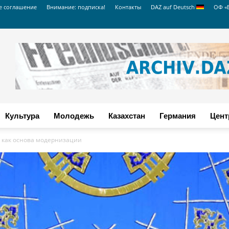
е соглашение
Внимание: подписка!
Контакты
DAZ auf Deutsch
ОФ «
Культура
Молодежь
Казахстан
Германия
Цент
в как основа модернизации