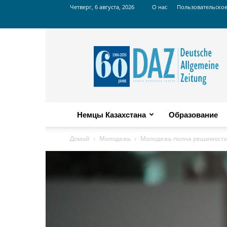
Четверг, 6 августа, 2026
О нас
Пользовательско
Russian
DAZ
Немцы Казахстана
Образование
Домой
Молодежь
Молодежь полна решимости