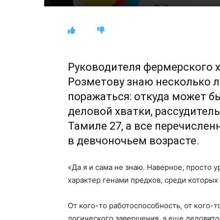
Руководителя фермерского 
Розметову знаю несколько ле
поражаться: откуда может бы
деловой хватки, рассудитель
Тамиле 27, а все перечисле
в девчоночьем возрасте.
«Да я и сама не знаю. Наверное, просто у
характер генами предков, среди которых 
От кого-то работоспособность, от кого-
логического завершения, а еще деловито