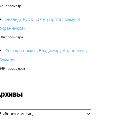
721 просмотр
Эвальдт Руфф: «Отец прятал маму от
охранников»
584 просмотра
Светлая память Владимиру Андреевичу
Ауману
249 просмотров
Архивы
рхивы