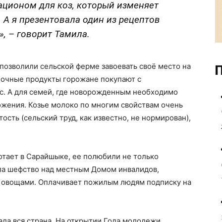
ционом для коз, который изменяет
 А я презентовала один из рецептов
, – говорит Тамила.
позволили сельской ферме завоевать своё место на
П
лочные продукты горожане покупают с
ес. А для семей, где новорожденным необходимо
ожения. Козье молоко по многим свойствам очень
ость (сельский труд, как известно, не нормирован),
ботает в Сарайшыке, ее полюбили не только
яла шефство над местным Домом инвалидов,
и овощами. Оплачивает пожилым людям подписку на
ала вся страна. На открытии Года молодежи