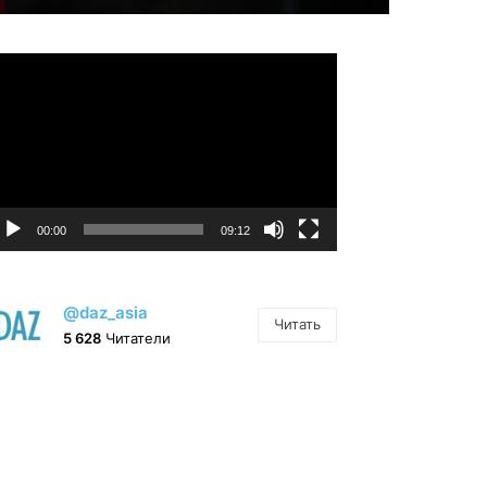
идеоплеер
00:00
09:12
@daz_asia
Читать
5 628
Читатели