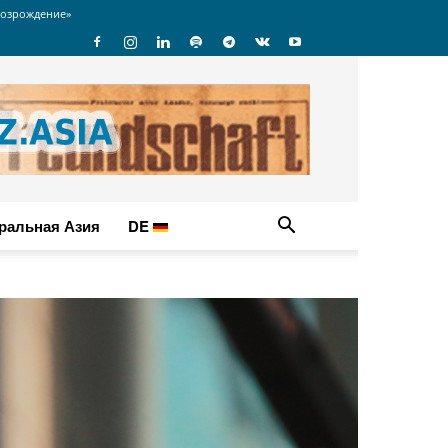
озрождение»
ральная Азия
DE