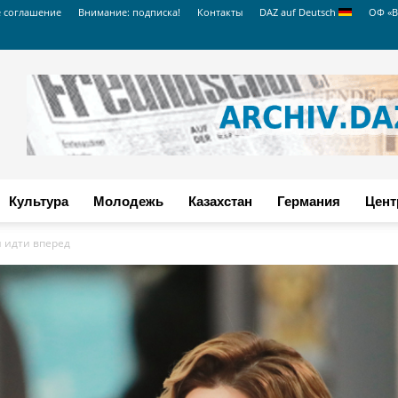
е соглашение
Внимание: подписка!
Контакты
DAZ auf Deutsch
ОФ «В
Культура
Молодежь
Казахстан
Германия
Цент
 идти вперед