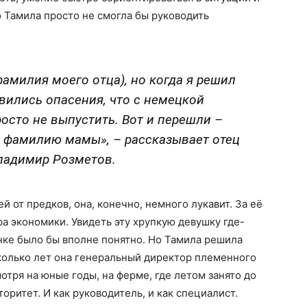
о Тамила просто не смогла бы руководить
амилия моего отца), но когда я решил
явились опасения, что с немецкой
осто не выпустить. Вот и перешли –
на фамилию мамы», – рассказывает отец
ладимир Розметов.
ей от предков, она, конечно, немного лукавит. За её
а экономики. Увидеть эту хрупкую девушку где-
нке было бы вполне понятно. Но Тамила решила
колько лет она генеральный директор племенного
отря на юные годы, на ферме, где летом занято до
оритет. И как руководитель, и как специалист.