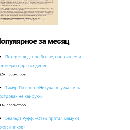
опулярное за месяц
Петерфельд: про былое, настоящее и
чемодан царских денег
2.5k просмотров
Тимур Пшенов: «Никуда не уехал и на
островах не кайфую»
1.6k просмотров
Эвальдт Руфф: «Отец прятал маму от
охранников»