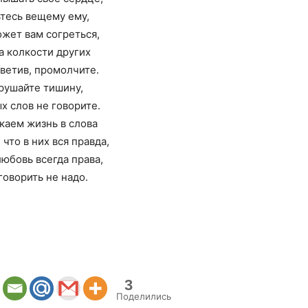
тесь вещему ему,
жет вам согреться,
а колкости других
тветив, промолчите.
рушайте тишину,
х слов не говорите.
каем жизнь в слова
 что в них вся правда,
юбовь всегда права,
 говорить не надо.
3
Поделились