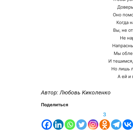
Доверь
Оно помо
Когда н
Вы, не о
Не на
Напрасны
Мы обле
И тешимся,
Но лишь л
А ей и
Автор: Любовь Киколенко
Поделиться
3