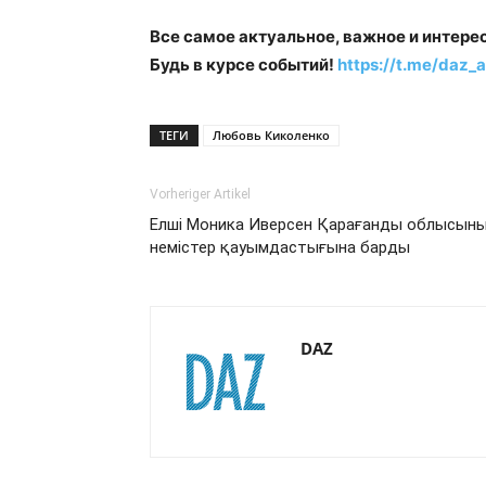
Все самое актуальное, важное и интере
Будь в курсе событий!
https://t.me/daz_a
ТЕГИ
Любовь Киколенко
Vorheriger Artikel
Елші Моника Иверсен Қарағанды облысын
немістер қауымдастығына барды
DAZ