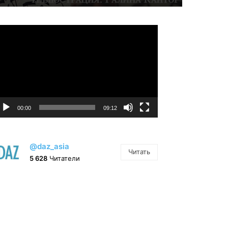
идеоплеер
00:00
09:12
@daz_asia
Читать
5 628
Читатели