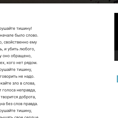
В
рушайте тишину!
вначале было слово.
о, свойственно ему
ь, и убить любого,
у оно обращено,
ех, кого нет рядом.
рушайте тишину,
говорить не надо.
кайте зло в слова,
т голоса неправда,
 творится доброта,
на без слов правда.
рушайте тишину,
лышать свое сердце,