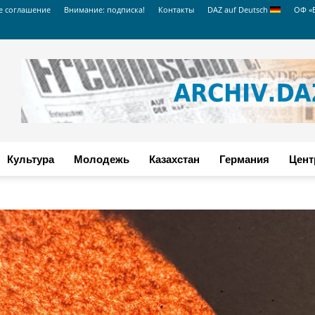
е соглашение
Внимание: подписка!
Контакты
DAZ auf Deutsch
ОФ «
Культура
Молодежь
Казахстан
Германия
Цент