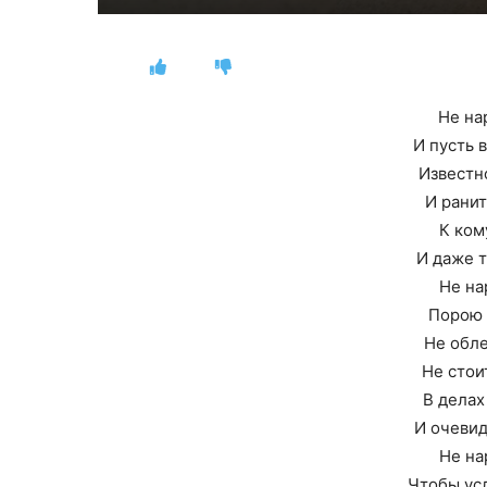
Не на
И пусть 
Известн
И ранит
К ком
И даже т
Не на
Порою 
Не обле
Не стои
В делах
И очевид
Не на
Чтобы ус