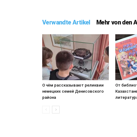
Verwandte Artikel
Mehr von den 
О чём рассказывают реликвии
От библиот
немецких семей Денисовского
Казахстан
района
литература