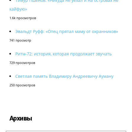
Тимур Пшенов: «Никуда не уехал и на островах не
кайфую»
1.6k просмотров
Эвальдт Руфф: «Отец прятал маму от охранников»
741 просмотр
Ритм-72: история, которая продолжает звучать
729 просмотров
Светлая память Владимиру Андреевичу Ауману
250 просмотров
Архивы
Архивы