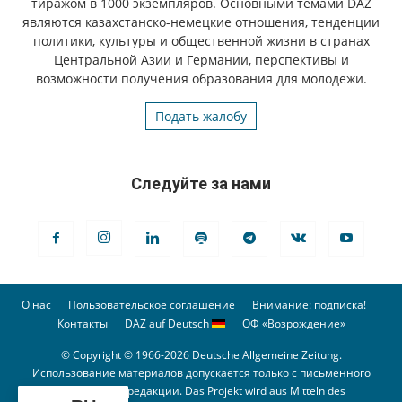
тиражом в 1000 экземпляров. Основными темами DAZ
являются казахстанско-немецкие отношения, тенденции
политики, культуры и общественной жизни в странах
Центральной Азии и Германии, перспективы и
возможности получения образования для молодежи.
Подать жалобу
Следуйте за нами
О нас
Пользовательское соглашение
Внимание: подписка!
Контакты
DAZ auf Deutsch
ОФ «Возрождение»
© Copyright © 1966-2026 Deutsche Allgemeine Zeitung.
Использование материалов допускается только с письменного
разрешения редакции. Das Projekt wird aus Mitteln des