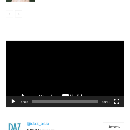
Видеоплеер
00:00
09:12
@daz_asia
Читать