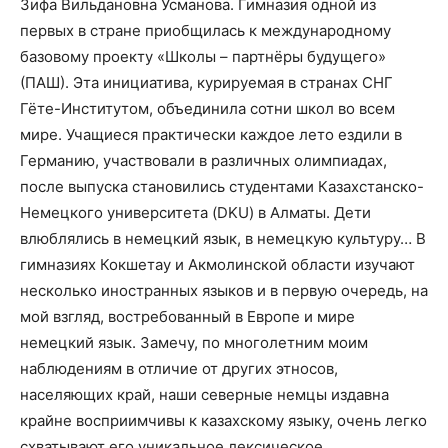
Зифа Вильдановна Усманова. Гимназия одной из
первых в стране приобщилась к международному
базовому проекту «Школы – партнёры будущего»
(ПАШ). Эта инициатива, курируемая в странах СНГ
Гёте-Институтом, объединила сотни школ во всем
мире. Учащиеся практически каждое лето ездили в
Германию, участвовали в различных олимпиадах,
после выпуска становились студентами Казахстанско-
Немецкого университета (DKU) в Алматы. Дети
влюблялись в немецкий язык, в немецкую культуру… В
гимназиях Кокшетау и Акмолинской области изучают
несколько иностранных языков и в первую очередь, на
мой взгляд, востребованный в Европе и мире
немецкий язык. Замечу, по многолетним моим
наблюдениям в отличие от других этносов,
населяющих край, наши северные немцы издавна
крайне восприимчивы к казахскому языку, очень легко
схватывают его уникальное лексическое