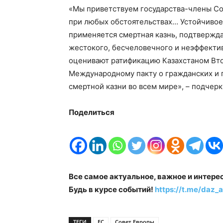
«Мы приветствуем государства-члены Со
при любых обстоятельствах… Устойчивое 
применяется смертная казнь, подтвержда
жестокого, бесчеловечного и неэффекти
оценивают ратификацию Казахстаном Вто
Международному пакту о гражданских и 
смертной казни во всем мире», – подчер
Поделиться
Все самое актуальное, важное и интере
Будь в курсе событий!
https://t.me/daz_a
ТЕГИ
ЕC
Совет Европы