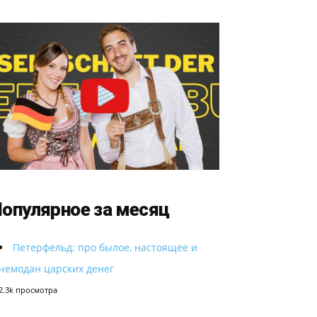
опулярное за месяц
Петерфельд: про былое, настоящее и
чемодан царских денег
2.3k просмотра