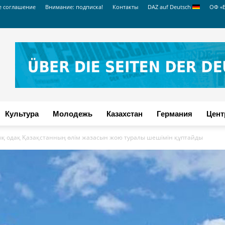
е соглашение
Внимание: подписка!
Контакты
DAZ auf Deutsch
ОФ «
Культура
Молодежь
Казахстан
Германия
Цент
ық одақ Қазақстанның өлім жазасын жою туралы шешімін құптайды