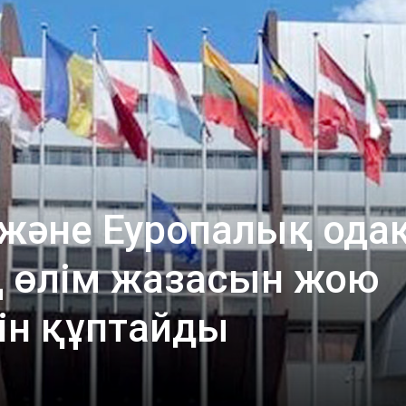
 және Еуропалық ода
 өлім жазасын жою
ін құптайды