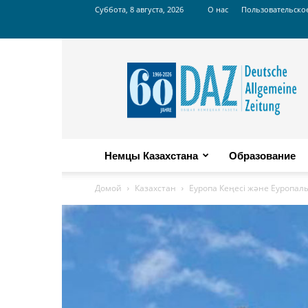
Суббота, 8 августа, 2026
О нас
Пользовательско
Russian
DAZ
Немцы Казахстана
Образование
Домой
Казахстан
Еуропа Кеңесі және Еуропал