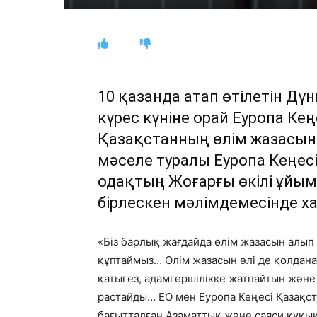
10 қазанда атап өтілетін Дү
күрес күніне орай Еуропа Ке
Қазақстанның өлім жазасын
мәселе туралы Еуропа Кеңес
одақтың Жоғарғы өкілі ұйы
бірлескен мәлімдемесінде х
«Біз барлық жағдайда өлім жазасын алып
құптаймыз… Өлім жазасын әлі де қолдан
қатыгез, адамгершілікке жатпайтын және 
растайды… ЕО мен Еуропа Кеңесі Қазақс
бағытталған Азаматтық және саяси құқық