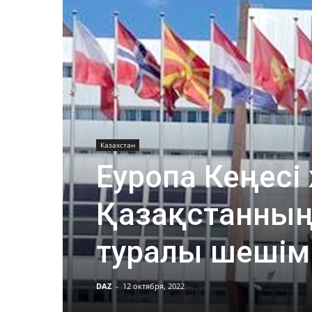
Казахстан
Еуропа Кеңесі
Қазақстанның
туралы шешім
DAZ
-
12 октября, 2022