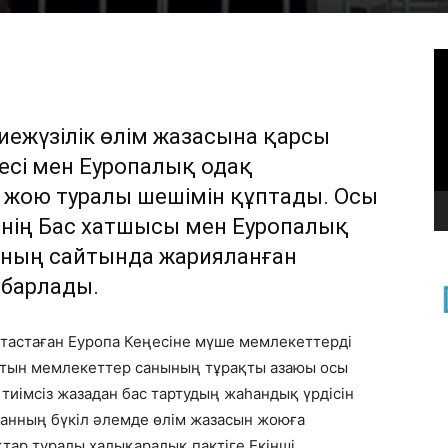
В
ниежүзілік өлім жазасына қарсы
ңесі мен Еуропалық одақ
 жою туралы шешімін құптады. Осы
інің Бас хатшысы мен Еуропалық
мның сайтында жарияланған
абарлады.
 тастаған Еуропа Кеңесіне мүше мемлекеттерді
атын мемлекеттер санының тұрақты азаюы осы
тиімсіз жазадан бас тартудың жаһандық үрдісін
танның бүкіл әлемде өлім жазасын жоюға
тар туралы халықаралық пактіге Екінші