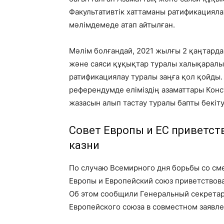
Факультативтік хаттаманы ратификацияла
мәлімдемеде атап айтылған.
Мәлім болғандай, 2021 жылғы 2 қаңтард
және саяси құқықтар туралы халықаралық
ратификациялау туралы заңға қол қойды.
референдумде еліміздің азаматтары Конст
жазасын алып тастау туралы бапты бекіту
Совет Европы и ЕC приветст
казни
По случаю Всемирного дня борьбы со сме
Европы и Европейский союз приветствова
Об этом сообщили Генеральный секретар
Европейского союза в совместном заявле