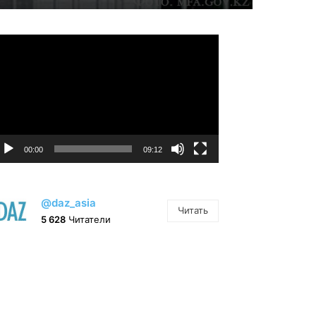
идеоплеер
00:00
09:12
@daz_asia
Читать
5 628
Читатели