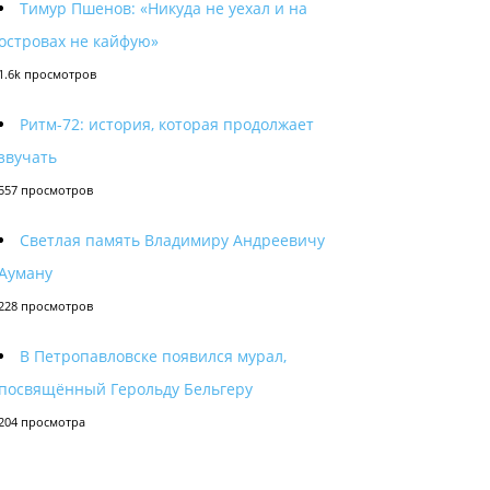
Тимур Пшенов: «Никуда не уехал и на
островах не кайфую»
1.6k просмотров
Ритм-72: история, которая продолжает
звучать
557 просмотров
Светлая память Владимиру Андреевичу
Ауману
228 просмотров
В Петропавловске появился мурал,
посвящённый Герольду Бельгеру
204 просмотра