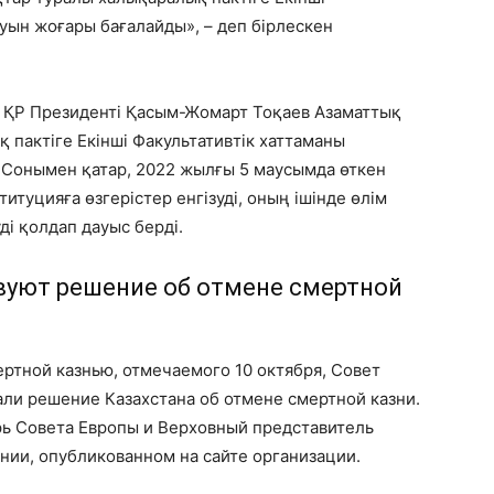
уын жоғары бағалайды», – деп бірлескен
а ҚР Президенті Қасым-Жомарт Тоқаев Азаматтық
 пактіге Екінші Факультативтік хаттаманы
 Сонымен қатар, 2022 жылғы 5 маусымда өткен
итуцияға өзгерістер енгізуді, оның ішінде өлім
ді қолдап дауыс берді.
вуют решение об отмене смертной
ртной казнью, отмечаемого 10 октября, Совет
ли решение Казахстана об отмене смертной казни.
ь Совета Европы и Верховный представитель
нии, опубликованном на сайте организации.