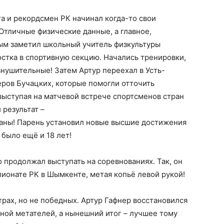
та и рекордсмен РК начинал когда-то свои
 Отличные физические данные, а главное,
ым заметил школьный учитель физкультуры
стка в спортивную секцию. Начались тренировки,
нушительные! Затем Артур переехал в Усть-
еров Бучацких, которые помогли отточить
 выступая на матчевой встрече спортсменов стран
 результат –
траны! Парень установил новые высшие достижения
было ещё и 18 лет!
 продолжал выступать на соревнованиях. Так, он
пионате РК в Шымкенте, метая копьё левой рукой!
трах, но не победных. Артур Гафнер восстановился
ной метателей, а нынешний итог – лучшее тому