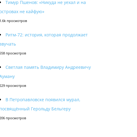
Тимур Пшенов: «Никуда не уехал и на
островах не кайфую»
1.6k просмотров
Ритм-72: история, которая продолжает
звучать
558 просмотров
Светлая память Владимиру Андреевичу
Ауману
229 просмотров
В Петропавловске появился мурал,
посвящённый Герольду Бельгеру
206 просмотров