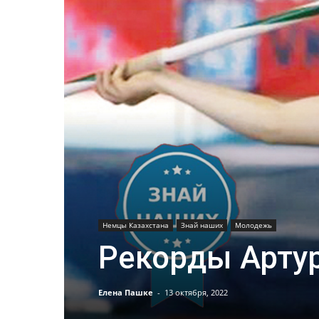
Немцы Казахстана
Знай наших
Молодежь
Рекорды Арту
Елена Пашке
-
13 октября, 2022