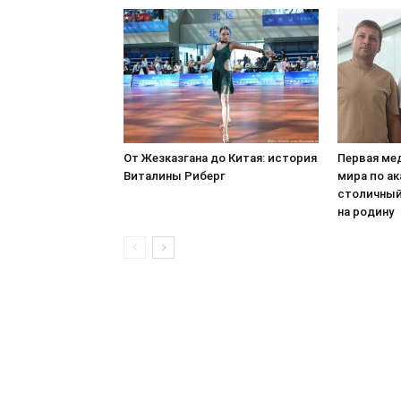
От Жезказгана до Китая: история
Первая ме
Виталины Риберг
мира по ак
столичный
на родину