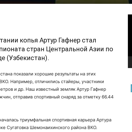
В
тании копья Артур Гафнер стал
пионата стран Центральной Азии по
е (Узбекистан).
хстана показали хорошие результаты на этих
ВКО. Например, отличились стайеры, участники
етров и др. Наш известный земляк Артур Гафнер
жчин, отправив спортивный снаряд за отметку 66.44
 началась триумфальная спортивная карьера Артура
лке Сугатовка Шемонаихинского района ВКО.