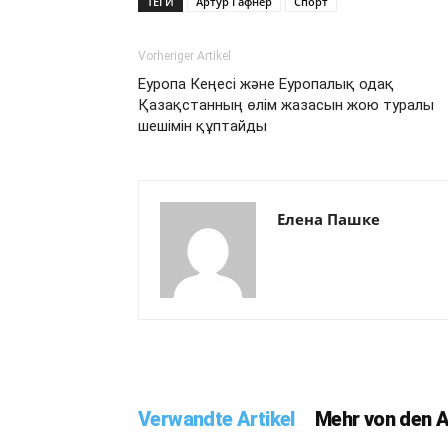
ТЕГИ
Артур Гафнер
Спорт
Vorheriger Artikel
Еуропа Кеңесі және Еуропалық одақ
Қазақстанның өлім жазасын жою туралы
шешімін құптайды
Елена Пашке
Verwandte Artikel
Mehr von den 