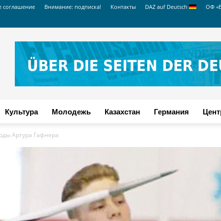
е соглашение
Внимание: подписка!
Контакты
DAZ auf Deutsch
ОФ «
Культура
Молодежь
Казахстан
Германия
Цент
рды Артура Гафнера