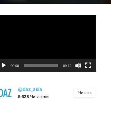
идеоплеер
00:00
09:12
@daz_asia
Читать
5 628
Читатели