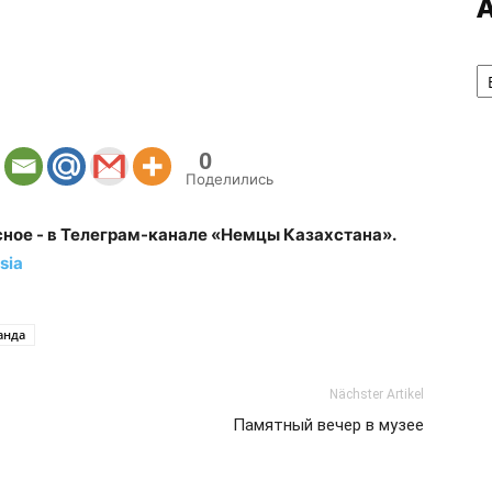
А
0
Поделились
сное - в Телеграм-канале «Немцы Казахстана».
sia
анда
Nächster Artikel
Памятный вечер в музее