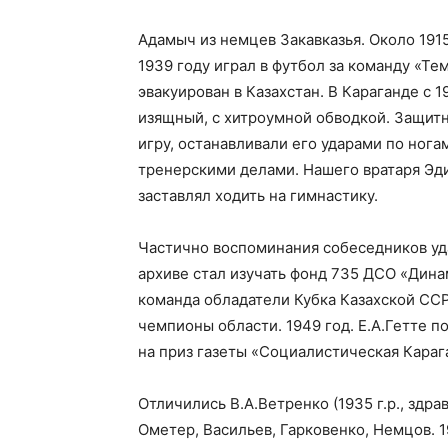
Адамыч из немцев Закавказья. Около 1915
1939 году играл в футбол за команду «Те
эвакуирован в Казахстан. В Караганде с 1
изящный, с хитроумной обводкой. Защит
игру, останавливали его ударами по ног
тренерскими делами. Нашего вратаря Эди
заставлял ходить на гимнастику.
Частично воспоминания собеседников уд
архиве стал изучать фонд 735 ДСО «Динам
команда обладатели Кубка Казахской СС
чемпионы области. 1949 год. Е.А.Гетте 
на приз газеты «Социалистическая Карага
Отличились В.А.Ветренко (1935 г.р., здра
Ометер, Васильев, Гарковенко, Немцов. 