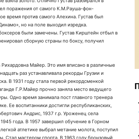
е взяла золото. Отлично Густав разбирался в
пел поражения от самого К.М.Рауша-фон-
вое время против самого Алехина. Густав был
«Динамо», но на поле выходил изредка.
боксеров были замечены. Густав Кирштейн отбыл в
тренировал сборную страны по боксу, получил
 Рихардовна Майер. Это имя вписано в различные
надцать раз устанавливала рекорды Грузии и
ска. В 1931 году стала первой рекордсменкой
П
раганде Г.Р.Майер прочно заняла место ведущего
уры. Одно время занимала пост главного тренера
ике. Ее воспитанники достигли республиканских,
бертович Андрис, 1937 г.р. Уроженец села
 1945 года. В 1957 завершил обучение в Горном
 легкой атлетике выбрал метание молота, поступил
ы. Стал мастером спорта. В 1963 году бронзовый