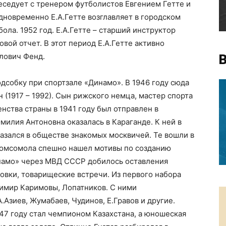
еседует с тренером футболистов Евгением Гетте и
новременно Е.А.Гетте возглавляет в городском
ола. 1952 год. Е.А.Гетте – старший инструктор
вой отчет. В этот период Е.А.Гетте активно
лович Фенд.
В
собку при спортзале «Динамо». В 1946 году сюда
 (1917 – 1992). Сын рижского немца, мастер спорта
нства страны в 1941 году был отправлен в
милия Антоновна оказалась в Караганде. К ней в
казался в обществе знакомых москвичей. Те вошли в
комсомола спешно нашел мотивы по созданию
намо» через МВД СССР добилось оставления
овки, товарищеские встречи. Из первого набора
димир Каримовы, Лопатников. С ними
.Азиев, Жумабаев, Чудинов, Е.Гравов и другие.
47 году стал чемпионом Казахстана, а юношеская