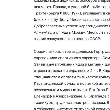
команда карагандинских боксеров впервы
шахматах. Правда, в упорной борьбе тер
Трахтенберга (1888–1977), игравшего в с
близок и к футболу. Числился в составе 
Добросовестные успехи карагандинских 
Алма-Ату, а оттуда в Москву. Много лет 
звание заслуженного тренера СССР.
Среди легкоатлетов выделялась Гертруда
справочники спортивного характера. Сем
Закавказья в толкании ядра и метании ди
страны в толкании ядра весом 4 кг. В Ка
специалиста в области физической культ
Карагандинской области по легкой атлет
всесоюзных и мировых высот. Вот Эгон Ро
Елендорф в Азербайджане. В Караганде с
техникуме, трудился электрослесарем. В
в Узбекский институт физической культур