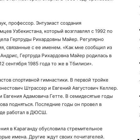
ук, профессор. Энтузиаст создания
мцев Узбекистана, который возглавлял с 1992 по
дела Гертруды Рихардовны Майер. Регулярно
я, связанные с ее именем. «Как мне сообщил из
 Андрис, Гертруда Рихардовна Майер родилась в
12 сентября 1985 года то же в Тбилиси».
астов спортивной гимнастики. В первой тройке
рнестович Штрассер и Евгений Августович Келлер.
и Евгения Адамовича Гетте. В семидесятые годы
ва подняться. Последние годы он провел в
где работал в ДЮСШ.
ения в Караганду обусловила стремительное
торые имена. Другие ждут своих почитателей.