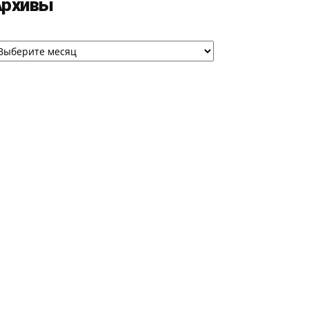
Архивы
рхивы