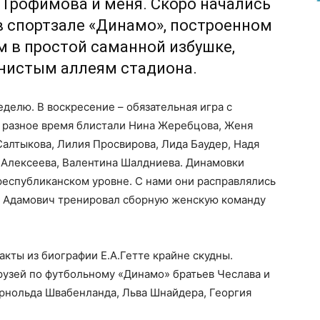
 Трофимова и меня. Скоро начались
в спортзале «Динамо», построенном
ом в простой саманной избушке,
тенистым аллеям стадиона.
делю. В воскресение – обязательная игра с
в разное время блистали Нина Жеребцова, Женя
алтыкова, Лилия Просвирова, Лида Баудер, Надя
 Алексеева, Валентина Шалдниева. Динамовки
республиканском уровне. С нами они расправлялись
ий Адамович тренировал сборную женскую команду
кты из биографии Е.А.Гетте крайне скудны.
узей по футбольному «Динамо» братьев Чеслава и
Арнольда Швабенланда, Льва Шнайдера, Георгия