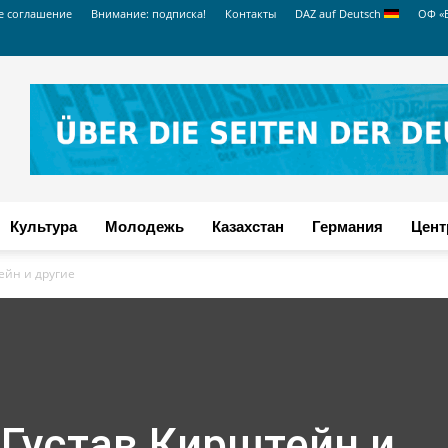
е соглашение
Внимание: подписка!
Контакты
DAZ auf Deutsch
ОФ «
Культура
Молодежь
Казахстан
Германия
Цент
ейн и другие
 Густав Кирштейн и