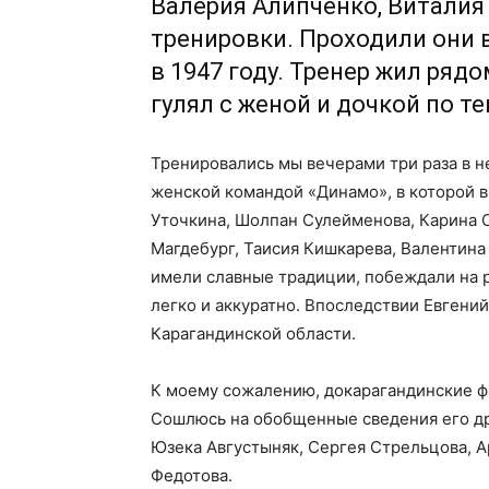
Валерия Алипченко, Виталия
тренировки. Проходили они 
в 1947 году. Тренер жил ряд
гулял с женой и дочкой по 
Тренировались мы вечерами три раза в не
женской командой «Динамо», в которой 
Уточкина, Шолпан Сулейменова, Карина С
Магдебург, Таисия Кишкарева, Валентина
имели славные традиции, побеждали на 
легко и аккуратно. Впоследствии Евген
Карагандинской области.
К моему сожалению, докарагандинские фа
Сошлюсь на обобщенные сведения его др
Юзека Августыняк, Сергея Стрельцова, 
Федотова.