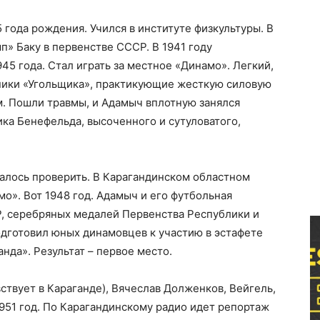
 года рождения. Учился в институте физкультуры. В
мп» Баку в первенстве СССР. В 1941 году
945 года. Стал играть за местное «Динамо». Легкий,
ники «Угольщика», практикующие жесткую силовую
ам. Пошли травмы, и Адамыч вплотную занялся
ка Бенефельда, высоченного и сутуловатого,
алось проверить. В Карагандинском областном
о». Вот 1948 год. Адамыч и его футбольная
Р, серебряных медалей Первенства Республики и
подготовил юных динамовцев к участию в эстафете
нда». Результат – первое место.
вствует в Караганде), Вячеслав Долженков, Вейгель,
1951 год. По Карагандинскому радио идет репортаж