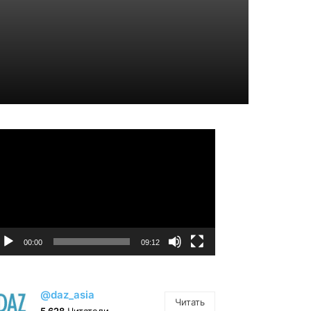
идеоплеер
00:00
09:12
@daz_asia
Читать
5 628
Читатели