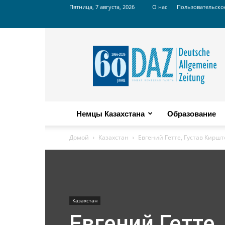
Пятница, 7 августа, 2026
О нас
Пользовательско
Russian
DAZ
Немцы Казахстана
Образование
Домой
Казахстан
Евгений Гетте, Густав Киршт
Казахстан
Евгений Гетте,