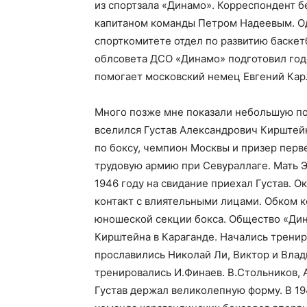
из спортзала «Динамо». Корреспондент б
капитаном команды Петром Надеевым. Од
спорткомитете отдел по развитию баскетб
облсовета ДСО «Динамо» подготовил годо
помогает московский немец Евгений Кар
Много позже мне показали небольшую под
вселился Густав Александрович Кирштейн
по боксу, чемпион Москвы и призер перве
трудовую армию при Севураллаге. Мать Э
1946 году на свидание приехал Густав. О
контакт с влиятельными лицами. Обком 
юношеской секции бокса. Общество «Ди
Кирштейна в Караганде. Начались тренир
прославились Николай Ли, Виктор и Вла
тренировались И.Финаев. В.Стольников, А
Густав держал великолепную форму. В 19