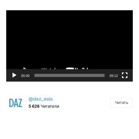
Видеоплеер
00:00
09:12
@daz_asia
Читать
5 628
Читатели