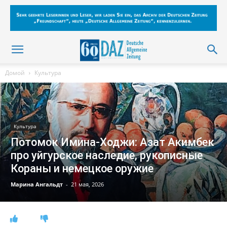
Домой
Культура
Культура
Потомок Имина-Ходжи: Азат Акимбек
про уйгурское наследие, рукописные
Кораны и немецкое оружие
Марина Ангальдт
-
21 мая, 2026