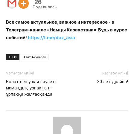
26
Поделились
Все самое актуальное, важное и интересное - в
Телеграм-канале «Немцы Казахстана». Будь в курсе
событий!
https://t.me/daz_asia
ТЕГИ
Азат Акимбек
Vorheriger Artikel
Nächster Artikel
Болат пен уақыт әулеті:
30 лет драйва!
мамандық ұрпақтан-
ұрпаққа жалғасқанда