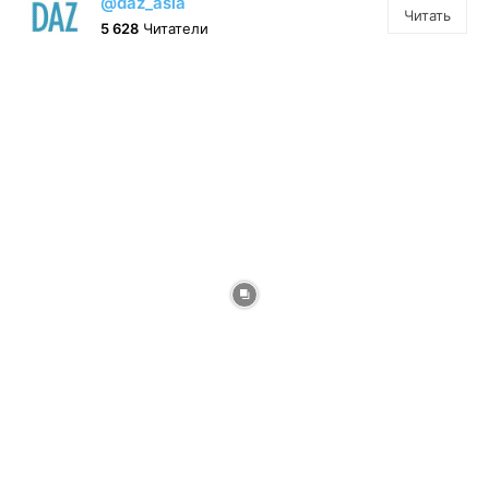
@daz_asia
Читать
5 628
Читатели