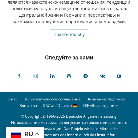
являются казахстанско-немецкие отношения, тенденции
политики, культуры и общественной жизни в странах
Центральной Азии и Германии, перспективы и
возможности получения образования для молодежи.
Подать жалобу
Следуйте за нами
О нас
Пользовательское соглашение
Внимание: подписка!
Контакты
DAZ auf Deutsch
ОФ «Возрождение»
© Copyright © 1966-2026 Deutsche Allgemeine Zeitung.
Использование материалов допускается только с письменного
разрешения редакции. Das Projekt wird aus Mitteln des
RU
Bundesministeriums des Innern durch das Institut für