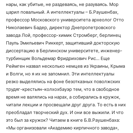
нары, как убитые, не раздеваясь, не разуваясь. Мор
царил повальный. А интеллектуалы – Б.Раушенбах,
профессор Московского университета археолог Отто
Николаевич Бадер, директор Днепропетровского
завода Лой, профессор-химик Стромберг, берлинец
Пауль Эмильевич Риккерт, защитивший докторскую
диссертацию в Берлинском университете, инженер-
турбинщик Вольдемар Фридрихович Рис… Еще
Реймген назвал несколько немцев из Украины, Крыма
и Волги, но я их не запомнил. Эти интеллектуалы
резко выделялись на фоне безотказных поволжских
трудяг-крестьян-колхохбауэр тем, что в свободное
время не валялись на нарах, а собирались в кружок,
читали лекции и просвещали друг друга. То есть в них
преобладал творческий дух. И они все выжили. И что
это был за кружок? Читаем в книге Б.В.Раушенбаха:
«Мы организовали «Академию кирпичного завода»,