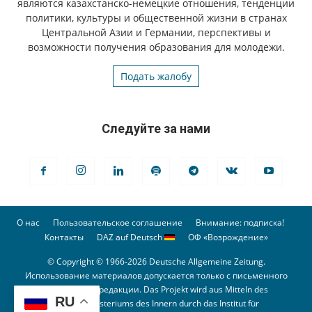
являются казахстанско-немецкие отношения, тенденции
политики, культуры и общественной жизни в странах
Центральной Азии и Германии, перспективы и
возможности получения образования для молодежи.
Подать жалобу
Следуйте за нами
О нас
Пользовательское соглашение
Внимание: подписка!
Контакты
DAZ auf Deutsch
ОФ «Возрождение»
© Copyright © 1966-2026 Deutsche Allgemeine Zeitung.
Использование материалов допускается только с письменного
разрешения редакции. Das Projekt wird aus Mitteln des
RU
Bundesministeriums des Innern durch das Institut für