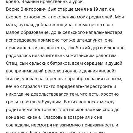
кредо. Важный нравственный урок.
Борис Викторович был старше меня на 19 лет, он,
скорее, относился к поколению моих родителей. Моя
мать, чуткая, добрая женщина, несмотря на свое
малое образование, дочь сельского капельмейстера,
исповедовала примерно тот же штандпункт: она
принимала жизнь, как есть, как божий дар и искренне
радовалась незначительным житейским радостям.
Отец, сын сельских батраков, всем сердцем и душой
воспринимавший революционные деяния «новой»
жизни, уповал на коренные преобразования во всем,
вечно старался что-то переделать-перестроить и
никогда не довольствовался тем, что есть, яростно
грезил светлым будущим. В этих вопросах между
родителями постоянно тлел нескончаемый спор до
конца их жизни. Классовые воззрения их не
совпадали, несмотря на взаимную привязанность и
уважение. Я же, безмерно любя отца, все же