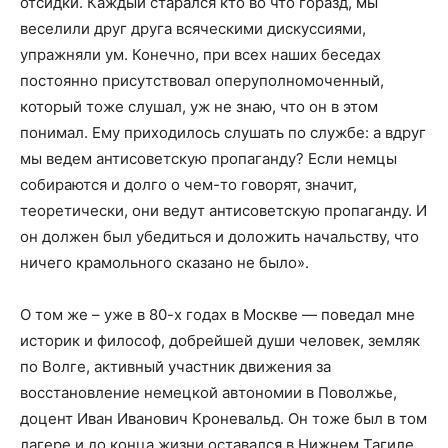
отсидки. Каждый старался кто во что горазд, мы
веселили друг друга всяческими дискуссиями,
упражняли ум. Конечно, при всех наших беседах
постоянно присутствовал оперуполномоченный,
который тоже слушал, уж не знаю, что он в этом
понимал. Ему приходилось слушать по службе: а вдруг
мы ведем антисоветскую пропаганду? Если немцы
собираются и долго о чем-то говорят, значит,
теоретически, они ведут антисоветскую пропаганду. И
он должен был убедиться и доложить начальству, что
ничего крамольного сказано не было».
О том же – уже в 80-х годах в Москве — поведал мне
историк и философ, добрейшей души человек, земляк
по Волге, активный участник движения за
восстановление немецкой автономии в Поволжье,
доцент Иван Иванович Кроневальд. Он тоже был в том
лагере и до конца жизни оставался в Нижнем Тагиле.