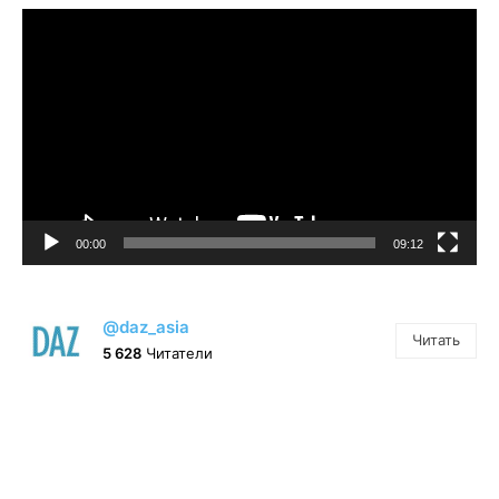
Видеоплеер
00:00
09:12
@daz_asia
Читать
5 628
Читатели