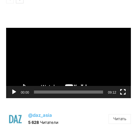
Видеоплеер
00:00
09:12
@daz_asia
Читать
5 628
Читатели