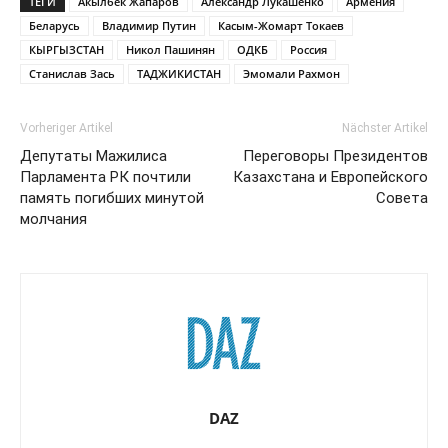
ТЕГИ
Акылбек Жапаров
Александр Лукашенко
Армения
Беларусь
Владимир Путин
Касым-Жомарт Токаев
КЫРГЫЗСТАН
Никол Пашинян
ОДКБ
Россия
Станислав Зась
ТАДЖИКИСТАН
Эмомали Рахмон
Vorheriger Artikel
Nächster Artikel
Депутаты Мажилиса
Переговоры Президентов
Парламента РК почтили
Казахстана и Европейского
память погибших минутой
Совета
молчания
DAZ