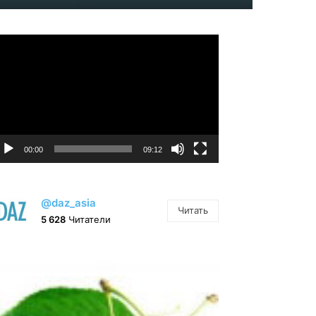
идеоплеер
00:00
09:12
@daz_asia
Читать
5 628
Читатели