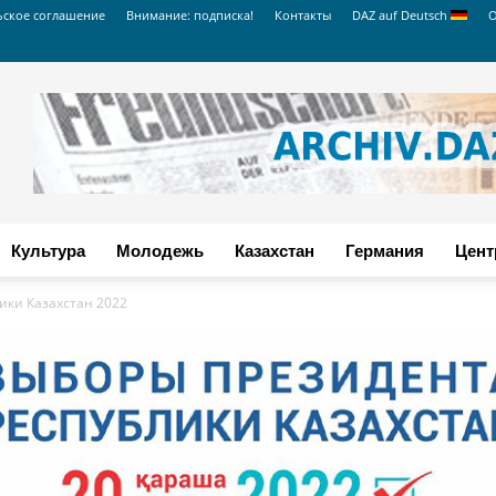
ьское соглашение
Внимание: подписка!
Контакты
DAZ auf Deutsch
О
Культура
Молодежь
Казахстан
Германия
Цент
ики Казахстан 2022