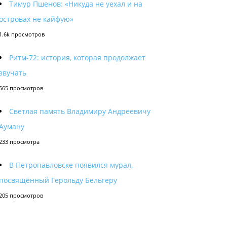
Тимур Пшенов: «Никуда не уехал и на
островах не кайфую»
1.6k просмотров
Ритм-72: история, которая продолжает
звучать
565 просмотров
Светлая память Владимиру Андреевичу
Ауману
233 просмотра
В Петропавловске появился мурал,
посвящённый Герольду Бельгеру
205 просмотров