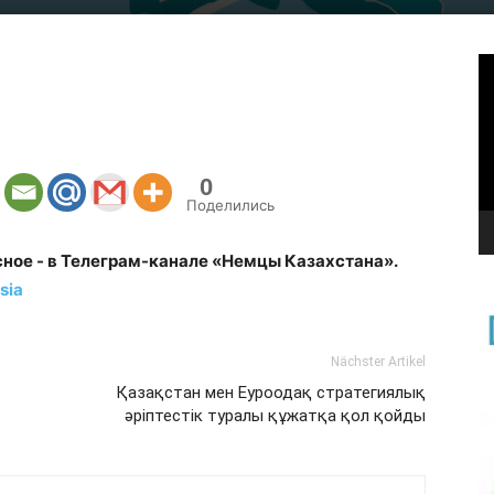
В
0
Поделились
сное - в Телеграм-канале «Немцы Казахстана».
sia
Nächster Artikel
Қазақстан мен Еуроодақ стратегиялық
әріптестік туралы құжатқа қол қойды