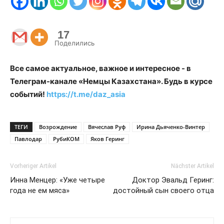
17
Поделились
Все самое актуальное, важное и интересное - в
Телеграм-канале «Немцы Казахстана». Будь в курсе
событий!
https://t.me/daz_asia
ТЕГИ
Возрождение
Вячеслав Руф
Ирина Дьяченко-Винтер
Павлодар
РубиКОМ
Яков Геринг
Vorheriger Artikel
Nächster Artikel
Инна Менцер: «Уже четыре
Доктор Эвальд Геринг:
года не ем мяса»
достойный сын своего отца