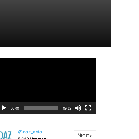
идеоплеер
00:00
09:12
@daz_asia
Читать
5 628
Читатели