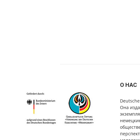
О НАС
Deutsche
Она изда
экземпля
немецкие
обществе
перспект