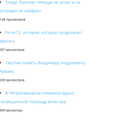
Тимур Пшенов: «Никуда не уехал и на
островах не кайфую»
1.6k просмотров
Ритм-72: история, которая продолжает
звучать
557 просмотров
Светлая память Владимиру Андреевичу
Ауману
228 просмотров
В Петропавловске появился мурал,
посвящённый Герольду Бельгеру
204 просмотра