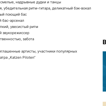
 смелые, надрывные дудки и танцы
я, убедительная ритм-гитара, деликатный бэк-вокал
ный поющий бас
й бас-арсенал
пкий, увесистый ритм
ый звукорежиссер
ственностью, забота
В
иглашенные артисты, участники популярных
тра „Katzen Piloten“