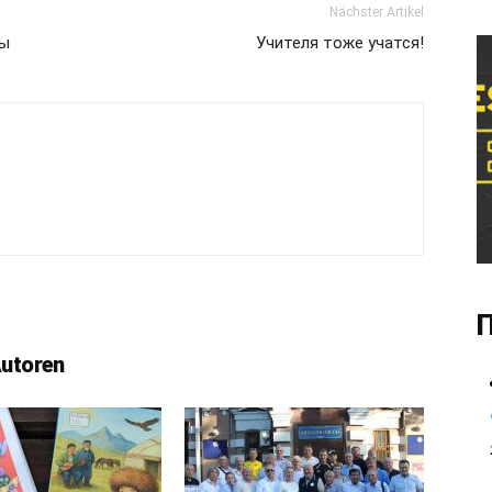
Nächster Artikel
ны
Учителя тоже учатся!
П
Autoren