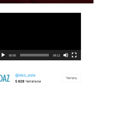
идеоплеер
00:00
09:12
@daz_asia
Читать
5 628
Читатели