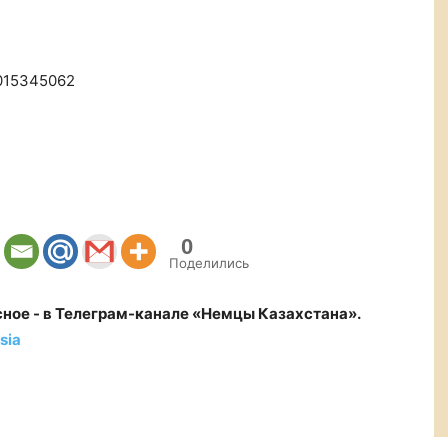
7015345062
0
Поделились
сное - в Телеграм-канале «Немцы Казахстана».
sia