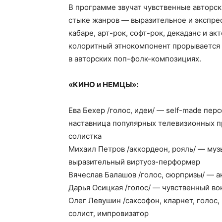
В программе звучат чувственные авторс
стыке жанров — выразительное и экспре
кабаре, арт-рок, софт-рок, декаданс и ак
колоритный этнокомпонент прорывается 
в авторских поп-фолк-композициях.
«КИНО и НЕМЦЫ»:
Ева Бехер /голос, идеи/ — self-made перс
наставница популярных телевизионных пр
солистка
Михаил Петров /аккордеон, рояль/ — му
выразительный виртуоз-перформер
Вячеслав Балашов /голос, сюрпризы/ — ак
Дарья Осицкая /голос/ — чувственный во
Олег Левушин /саксофон, кларнет, голос
солист, импровизатор