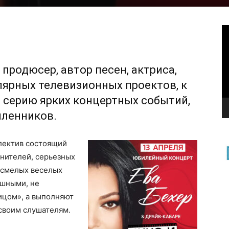
В
, продюсер, автор песен, актриса,
лярных телевизионных проектов, к
 серию ярких концертных событий,
ленников.
лектив состоящий
лнителей, серьезных
 смелых веселых
ешными, не
ицом», а выполняют
 своим слушателям.