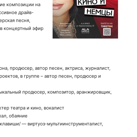
кие композиции на
ссивное драйв-
терская песня,
в концертный эфир
она, продюсер, автор песен, актриса, журналист,
оектов, в группе – автор песен, продюсер и
зыкальный продюсер, композитор, аранжировщик,
тер театра и кино, вокалист
кал, обаяние
, клавиши/ — виртуоз-мультиинструменталист,