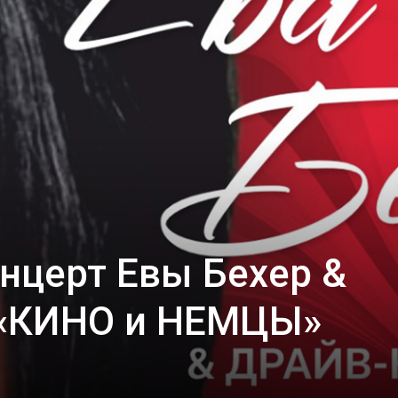
нцерт Евы Бехер &
 «КИНО и НЕМЦЫ»