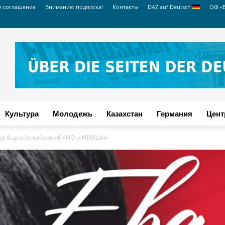
е соглашение
Внимание: подписка!
Контакты
DAZ auf Deutsch
ОФ «
Культура
Молодежь
Казахстан
Германия
Цент
ер & драйв-кабаре «КИНО и НЕМЦЫ»