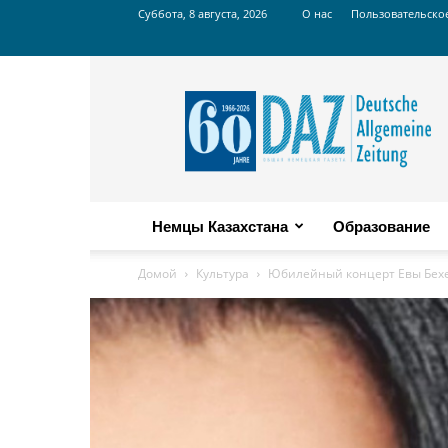
Суббота, 8 августа, 2026
О нас
Пользовательско
Russian
DAZ
Немцы Казахстана
Образование
Домой
Культура
Юбилейный концерт Евы Бех