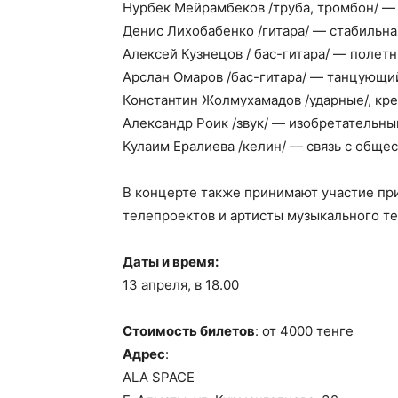
Нурбек Мейрамбеков /труба, тромбон/ —
Денис Лихобабенко /гитара/ — стабильна
Алексей Кузнецов / бас-гитара/ — полет
Арслан Омаров /бас-гитара/ — танцующи
Константин Жолмухамадов /ударные/, кре
Александр Роик /звук/ — изобретательн
Кулаим Ералиева /келин/ — связь с обще
В концерте также принимают участие пр
телепроектов и артисты музыкального теа
Даты и время:
13 апреля, в 18.00
Стоимость билетов
: от 4000 тенге
Адрес
:
ALA SPACE