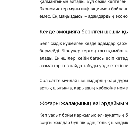
қалмайтынын айтады. Бұл сезім көптеген
Экономистер мұны инфляциямен байланы
емес. Ең маңыздысы – адамдардың эконом
Кейде эмоцияға берілген шешім қ
Белгісіздік күшейген кезде адамдар қа
бермейді. Біреулер «ертең тағы қымбатт
алады. Екіншілері кейін бағасы өсіп кете
азаматтар тез пайда табуды уәде ететін 
Сол сәтте мұндай шешімдердің бәрі дұрыс
артық шығынға, қарыздың көбеюіне неме
Жоғары жалақының өзі әрдайым же
Көп уақыт бойы қаржылық әл-ауқаттың ба
соңғы жылдар бұл пікірдің толық шындық 