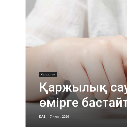
Казахстан
Қаржылық сау
өмірге баста
DAZ
-
7 июля, 2026