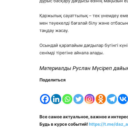
дұрыс басқару дағдысы өзінің маңызын 
Қаржылық сауаттылық – тек үнемдеу емес
мен тәуекелді бағалай білу және отбас
таңдау жасау.
Осындай қарапайым дағдылар бүгінгі күн
сенімді тірегіне айнала алады.
Материалды Руслан Мүсіреп дайы
Поделиться
Все самое актуальное, важное и интере
Будь в курсе событий!
https://t.me/daz_a