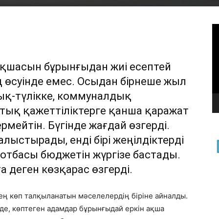
В
ақшасын бұрынғыдан жиі есептей
ң өсуінде емес. Осыдан бірнеше жыл
зық-түлікке, коммуналдық
тық қажеттіліктерге қанша қаражат
мейтін. Бүгінде жағдай өзгерді.
алыстырады, енді бірі жеңілдіктерді
т отбасы бюджетін жүргізе бастады.
ға деген көзқарас өзгерді.
ең көп талқыланатын мәселелердің біріне айналды.
інде, көптеген адамдар бұрынғыдай еркін ақша