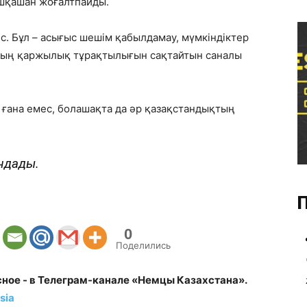
ешқашан жоғалтпайды.
. Бұл – асығыс шешім қабылдамау, мүмкіндіктер
ының қаржылық тұрақтылығын сақтайтын саналы
і ғана емес, болашақта да әр қазақстандықтың
ндады.
П
0
Поделились
сное - в Телеграм-канале «Немцы Казахстана».
sia