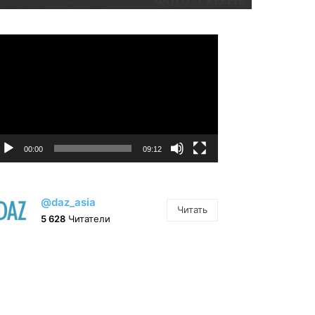
идеоплеер
00:00
09:12
@daz_asia
Читать
5 628
Читатели