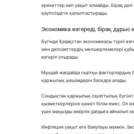
әрекеттер көп уақыт алмайды. Бірақ дәл
қауіпсіздігін қалыптастырады.
Экономика өзгереді, бірақ дұрыс 
Бүгінде Қазақстан экономикасы түрлі өзге
мен депозиттердің мөлшерлемелері құбы
өзгеріп отырады.
Мұндай жағдайда сыртқы факторлардың ба
қаржылық шешімдерін басқара алады.
Сондықтан қаржылық сауаттылық бүгінгі
қызметкерлеріне қажет білім емес. Ол ө
үшін маңызды өмірлік дағдыға айналып ке
Инфляция уақыт өте баяулауы мүмкін. Эк