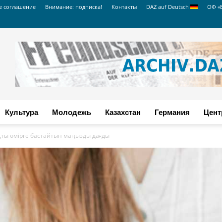
е соглашение
Внимание: подписка!
Контакты
DAZ auf Deutsch
ОФ «
Культура
Молодежь
Казахстан
Германия
Цент
қты өмірге бастайтын маңызды дағды