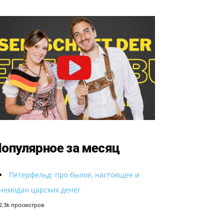
опулярное за месяц
Петерфельд: про былое, настоящее и
чемодан царских денег
2.3k просмотров