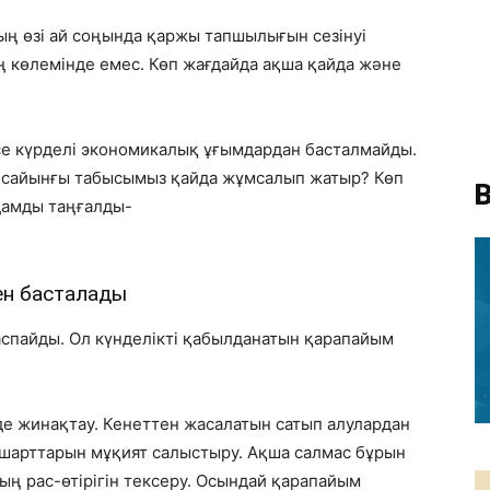
ың өзі ай соңында қаржы тапшылығын сезінуі
 көлемінде емес. Көп жағдайда ақша қайда және
е күрделі экономикалық ұғымдардан басталмайды.
й сайынғы табысымыз қайда жұмсалып жатыр? Көп
В
дамды таңғалды-
ен басталады
спайды. Ол күнделікті қабылданатын қарапайым
рде жинақтау. Кенеттен жасалатын сатып алулардан
 шарттарын мұқият салыстыру. Ақша салмас бұрын
ң рас-өтірігін тексеру. Осындай қарапайым