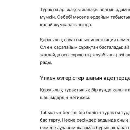
Тұрақты әрі жақсы жалақы алатын адамн
мүмкін. Себебі мәселе әрдайым табыстың
қалай жұмсалатынында.
Қаржылық сауаттылық инвестиция немес
Ол ең қарапайым сұрақтан басталады: а
жағдайда осы сұрақтың жауабының өзі а
рады.
Үлкен өзгерістер шағын әдеттерд
Қаржылық тұрақтылық бір күнде қалыпта
шешімдердің нәтижесі.
Табыстың белгілі бір бөлігін тұрақты тү
бас тарту. Несие рәсімдер алдында оның
немесе аударым жасамас бұрын ақпаратты