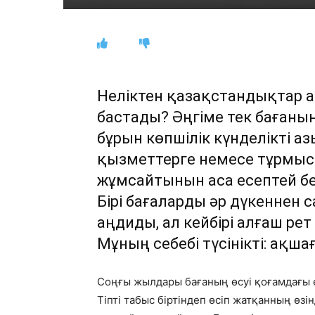
Неліктен қазақстандықтар 
бастады? Әңгіме тек бағаны
бұрын көпшілік күнделікті а
қызметтерге немесе тұрмыс
жұмсайтынын аса есептей бер
Бірі бағаларды әр дүкеннен с
аңдиды, ал кейбірі алғаш ре
Мұның себебі түсінікті: ақша
Соңғы жылдары бағаның өсуі қоғамдағы 
Тіпті табыс біртіндеп өсіп жатқанның өз