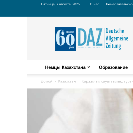
Пятница, 7 августа, 2026
О нас
Пользовательско
Russian
DAZ
Немцы Казахстана
Образование
Домой
Казахстан
Қаржылық сауаттылық: тұра