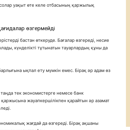
 солар уақыт өте келе отбасының қаржылық
қағидалар өзгермейді
рістерді бастан өткеруде. Бағалар өзгереді, несие
лады, күнделікті тұтынатын тауарлардың құны да
рлығына ықпал ету мүмкін емес. Бірақ әр адам өз
 таңда тек экономистерге немесе банк
з қаржысына жауапкершілікпен қарайтын әр азамат
леді.
ономикалық жағдай да өзгереді. Бірақ ақшаны