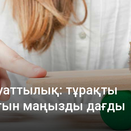
аттылық: тұрақты
йтын маңызды дағды