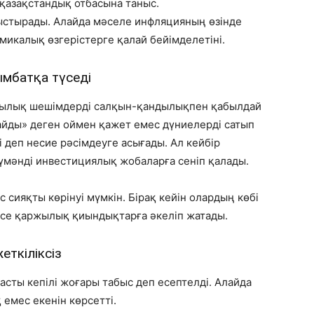
 қазақстандық отбасына таныс.
стырады. Алайда мәселе инфляцияның өзінде
икалық өзгерістерге қалай бейімделетіні.
ымбатқа түседі
ржылық шешімдерді салқын-қандылықпен қабылдай
айды» деген оймен қажет емес дүниелерді сатып
ді деп несие рәсімдеуге асығады. Ал кейбір
күмәнді инвестициялық жобаларға сеніп қалады.
 сияқты көрінуі мүмкін. Бірақ кейін олардың көбі
се қаржылық қиындықтарға әкеліп жатады.
ткіліксіз
сты кепілі жоғары табыс деп есептелді. Алайда
емес екенін көрсетті.