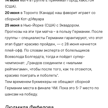
14 июня
матч в группе Е принимал город Хьюстон
(США).
20 июня
в Торонто (Канада) наш фаворит играет со
сборной Кот-д’Ивуара
25 июня
в Нью-Йорке (США) с Эквадором.
Прогнозы на эти три матча – в пользу Германии. После
группы – специалисты Германии гарантируют, что этот
этап будет красиво пройден, — с 28 июня начнется
плей-офф. По словам эксперта от болельщиков
Всеволода Болгердта, тогда и пойдет супер-
чемпионат: „Грандов соединили с «малыми
рейтингами», чтобы после того, как те отсеются,
красиво поиграть и поболеть“.
Тем временем букмекеры не обещают сборной
Германии места в финале ЧМ. Пока это 5-7 место по
шансам на победу.
Людмила Фефелова