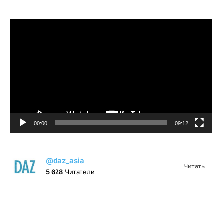
Видеоплеер
00:00
09:12
@daz_asia
Читать
5 628
Читатели