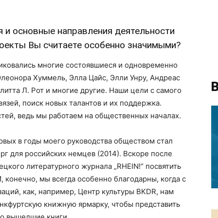
ия и основные направления деятельности
роекты Вы считаете особенно значимыми?
ликовались многие состоявшиеся и одновременно
Элеонора Хуммель, Элла Цайс, Элли Унру, Андреас
В
елитта Л. Рот и многие другие. Наши цели с самого
язей, поиск новых талантов и их поддержка.
тей, ведь мы работаем на общественных началах.
ервых в годы моего руководства обществом стал
г для российских немцев (2014). Вскоре после
ецкого литературного журнала „RHEIN!“ посвятить
, конечно, мы всегда особенно благодарны, когда с
ций, как, например, Центр культуры BKDR, нам
анкфуртскую книжную ярмарку, чтобы представить
но вышедшие книги.