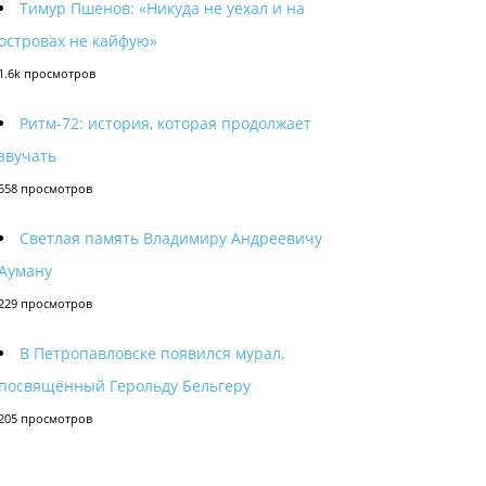
Тимур Пшенов: «Никуда не уехал и на
островах не кайфую»
1.6k просмотров
Ритм-72: история, которая продолжает
звучать
558 просмотров
Светлая память Владимиру Андреевичу
Ауману
229 просмотров
В Петропавловске появился мурал,
посвящённый Герольду Бельгеру
205 просмотров