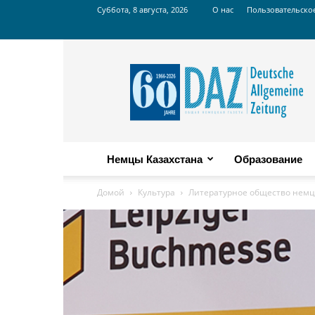
Суббота, 8 августа, 2026
О нас
Пользовательско
Russian
DAZ
Немцы Казахстана
Образование
Домой
Культура
Литературное общество немце