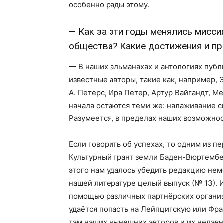
особенно рады этому.
— Как за эти годы менялись мисс
общества? Какие достижения и п
— В наших альманахах и антологиях пуб
известные авторы, такие как, например, 
А. Петерс, Ира Петер, Артур Вайгандт, М
начала остаются теми же: налаживание св
Разумеется, в пределах наших возможнос
Если говорить об успехах, то одним из п
Культурный грант земли Баден-Вюртембер
этого нам удалось убедить редакцию нем
нашей литературе целый выпуск (№ 13). И
помощью различных партнёрских организа
удаётся попасть на Лейпцигскую или Фр
там наших нынешних авторов и их недав