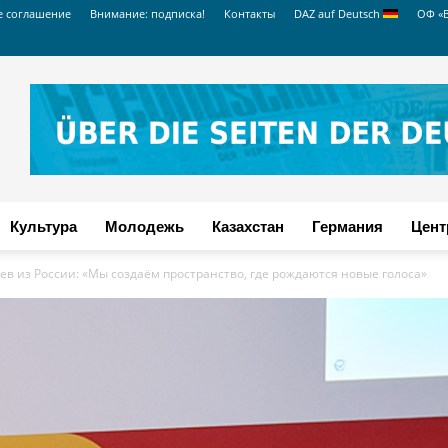
е соглашение
Внимание: подписка!
Контакты
DAZ auf Deutsch
ОФ «
Культура
Молодежь
Казахстан
Германия
Цент
в из России: «Мы создаём пространство, где рождаются новые голоса»