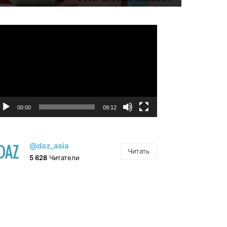
идеоплеер
00:00
09:12
@daz_asia
Читать
5 628
Читатели