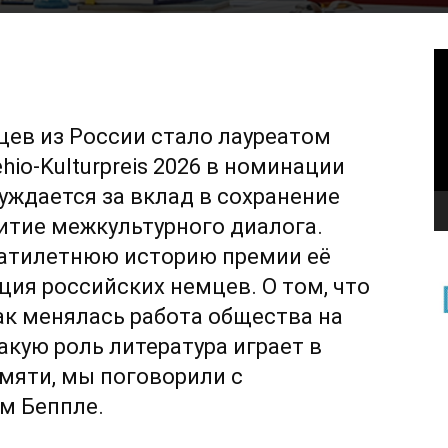
В
ев из России стало лауреатом
io-Kulturpreis 2026 в номинации
суждается за вклад в сохранение
витие межкультурного диалога.
цатилетнюю историю премии её
ция российских немцев. О том, что
ак менялась работа общества на
акую роль литература играет в
мяти, мы поговорили с
м Беппле.