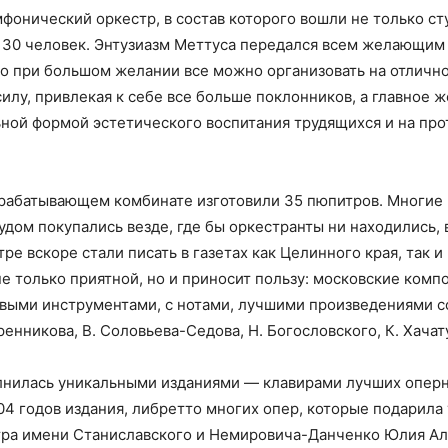
мфонический оркестр, в состав которого вошли не только с
з 30 человек. Энтузиазм Меттуса передался всем желающим и
о при большом желании все можно организовать на отлично
илу, привлекая к себе все больше поклонников, а главное 
ной формой эстетического воспитания трудящихся и на про
рабатывающем комбинате изготовили 35 пюпитров. Многие 
дом покупались везде, где бы оркестранты ни находились, в
е вскоре стали писать в газетах как Целинного края, так 
 не только приятной, но и приносит пользу: московские ком
выми инструментами, с нотами, лучшими произведениями с
нникова, В. Соловьева-Седова, Н. Богословского, К. Хачату
нилась уникальными изданиями — клавирами лучших оперн
904 годов издания, либретто многих опер, которые подарил
тра имени Станиславского и Немировича-Данченко Юлия Ал