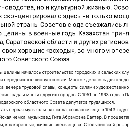
новодства, но и культурной жизнью. Осв
ах сконцентрировало здесь не только мощ
льной страны Советов сюда съезжались л
о целины в военные годы Казахстан приня
а, Саратовской области и других регионо
о свои хорошие «всходы», во многом опер
ого Советского Союза.
ы целины началось строительство городских и сельских клу
е и передвижные киноустановки. Многое делалось для плод
ха, вечера трудовой славы, концерты силами художественн
нинграда и многих других городов. С 1951 по 1963 годы в 
одарского областного Совета депутатов трудящихся.
отать первая музыкальная школа, созданная еще в 1943 году
йская немка, музыковед Гита Абрамовна Балтер. В процвет
, как коренные, жившие здесь еще со Столыпинской рефор