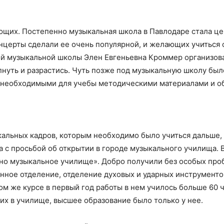
ающих. Постепенно музыкальная школа в Павлодаре стала ц
церты сделали ее очень популярной, и желающих учиться 
ой музыкальной школы Элен Евгеньевна Кроммер организова
пнуть и разрастись. Чуть позже под музыкальную школу был
и необходимыми для учебы методическими материалами и о
альных кадров, которым необходимо было учиться дальше, 
а с просьбой об открытии в городе музыкального училища. 
но музыкальное училище». Добро получили без особых про
анное отделение, отделение духовых и ударных инструменто
м же курсе в первый год работы в нем училось больше 60 
щих в училище, высшее образование было только у нее.