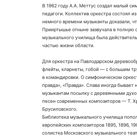
В 1962 году А.А. Меттус создал малый си
педагоги. Коллектив оркестра состоял и
немного времени музыканты доказали, чт
Прииртышье отныне зазвучала в полную с
музыкального училища была действитель
частью жизни области.
Для оркестра на Павлодарском деревооб
флейты, кларнеты, гобой — с большим тру
в командировки. О симфоническом оркестр
правда», «Правда». Слава иногда бывает
музыкантам посылку с деревянными духо
песен современных композиторов — Т. Хре
Брусиловского.
Библиотека музыкального училища попол
европейских композиторов 1895, 1896, 1
солистка Московского музыкального теа