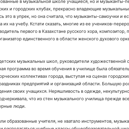
тованные в музыкальной школе учащиеся, но и музыканты-п
ьских и городских клубах, прекрасно владеющие музыкальн
сь это в упрек, но она считала, что музыканты-самоучки и е
их на учебу. Кстати сказать, многие из ее учеников-перер
оводитель первого в Казахстане русского хора, композитор, 
рганизатор единственного в области женского духового орк
детских музыкальных школ, руководители художественной с
ная программа во время обучения в училище была обязател
орческих коллективах города, выступая на сценах городских
аздниках предприятий и организаций области. Большую рол
дения своих учащихся. Неряшливость в одежде, некультурн
 подчеркивала, что из стен музыкального училища прежде в
турные люди.
ли образованные учителя, не хватало инструментов, музыка
ли располагаться учебные классы общеобразовательной шко