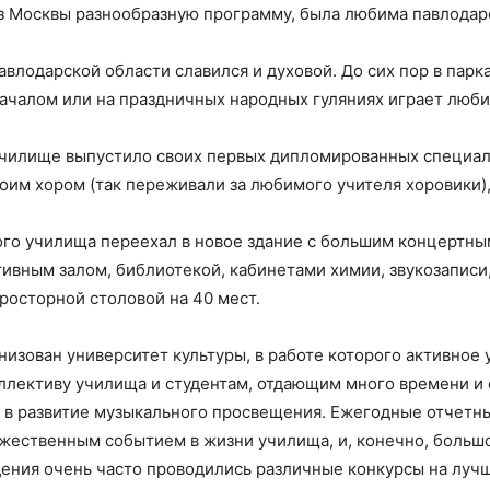
из Москвы разнообразную программу, была любима павлодар
лодарской области славился и духовой. До сих пор в парка
ачалом или на праздничных народных гуляниях играет люби
чилище выпустило своих первых дипломированных специали
оим хором (так переживали за любимого учителя хоровики),
ого училища переехал в новое здание с большим концертны
ивным залом, библиотекой, кабинетами химии, звукозаписи,
росторной столовой на 40 мест.
низован университет культуры, в работе которого активное 
оллективу училища и студентам, отдающим много времени и 
 в развитие музыкального просвещения. Ежегодные отчетны
ржественным событием в жизни училища, и, конечно, больш
едения очень часто проводились различные конкурсы на лу