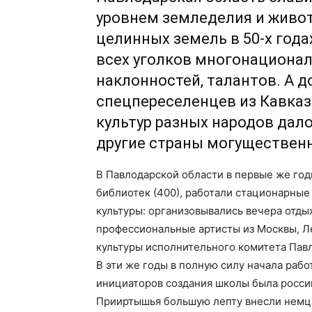
уровнем земледелия и живот
целинных земель в 50-х год
всех уголков многонациона
наклонностей, талантов. А д
спецпереселенцев из Кавказ
культур разных народов дал
другие страны могущественн
В Павлодарской области в первые же год
библиотек (400), работали стационарны
культуры: организовывались вечера отды
профессиональные артисты из Москвы, Ле
культуры исполнительного комитета Павл
В эти же годы в полную силу начала раб
инициаторов создания школы была росси
Прииртышья большую лепту внесли немцы