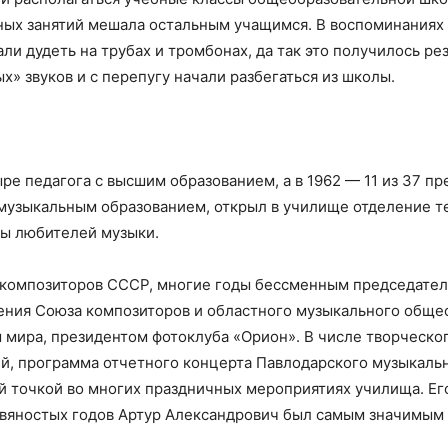
ных занятий мешала остальным учащимся. В воспоминаниях 
ли дудеть на трубах и тромбонах, да так это получилось ре
» звуков и с перепугу начали разбегаться из школы.
ре педагога с высшим образованием, а в 1962 — 11 из 37 п
музыкальным образованием, открыл в училище отделение т
ны любителей музыки.
композиторов СССР, многие годы бессменным председател
ния Союза композиторов и областного музыкального общес
 мира, президентом фотоклуба «Орион». В числе творческо
ий, программа отчетного концерта Павлодарского музыкаль
й точкой во многих праздничных мероприятиях училища. Его
девяностых годов Артур Александрович был самым значимым