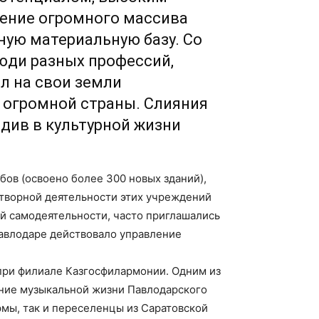
оение огромного массива
ную материальную базу. Со
юди разных профессий,
л на свои земли
в огромной страны. Слияния
едив в культурной жизни
бов (освоено более 300 новых зданий),
отворной деятельности этих учреждений
ой самодеятельности, часто приглашались
Павлодаре действовало управление
 при филиале Казгосфилармонии. Одним из
ание музыкальной жизни Павлодарского
мы, так и переселенцы из Саратовской