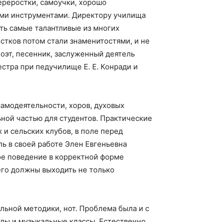
ереростки, самоучки, хорошо
ыми инструментами. Директору училища
сть самые талантливые из многих
остков потом стали знаменитостями, и не
поэт, песенник, заслуженный деятель
естра при педучилище Е. Е. Конради и
амодеятельности, хоров, духовых
ьной частью для студентов. Практические
 и сельских клубов, в поле перед
ь в своей работе Элен Евгеньевна
ое поведение в корректной форме
сего должны выходить не только
льной методики, нот. Проблема была и с
лы и музыкальные классы. Естественно,