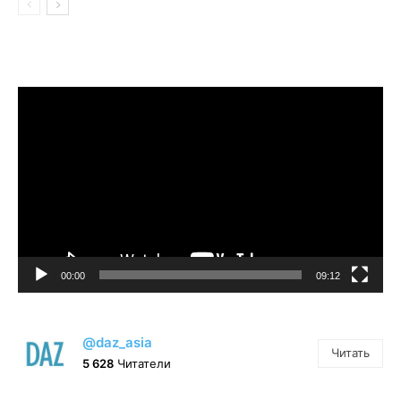
Видеоплеер
00:00
09:12
@daz_asia
Читать
5 628
Читатели