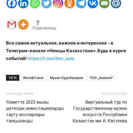
7
Поделились
Все самое актуальное, важное и интересное - в
Телеграм-канале «Немцы Казахстана». Будь в курсе
событий!
https://t.me/daz_asia
ТЕГИ
Work&Travel
Мухан Орунбасаров
ТОО „Ausland“
Vorheriger Artikel
Nächster Artikel
Үкіметте 2023 жылы
Виртуальный тур по
шетелдік инвестицияларды
Государственному музею
тарту жоспарлары
искусств Республики
талқыланды
Казахстан им. А. Кастеева