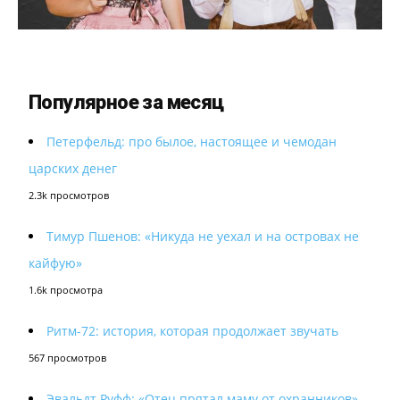
Популярное за месяц
Петерфельд: про былое, настоящее и чемодан
царских денег
2.3k просмотров
Тимур Пшенов: «Никуда не уехал и на островах не
кайфую»
1.6k просмотра
Ритм-72: история, которая продолжает звучать
567 просмотров
Эвальдт Руфф: «Отец прятал маму от охранников»