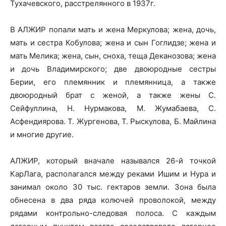
Тухачевского, расстрелянного в 1937г.
В АЛЖИР попали мать и жена Меркулова; жена, дочь,
мать и сестра Кобулова; жена и сын Гоглидзе; жена и
мать Мелика; жена, сын, сноха, теща Деканозова; жена
и дочь Владимирского; две двоюродные сестры
Берии, его племянник и племянница, а также
двоюродный брат с женой, а также жены С.
Сейфуллина, Н. Нурмакова, М. Жумабаева, С.
Асфендиярова. Т. Жургенова, Т. Рыскулова, Б. Майлина
и многие другие.
АЛЖИР, который вначале назывался 26-й точкой
КарЛага, располагался между реками Ишим и Нура и
занимал около 30 тыс. гектаров земли. Зона была
обнесена в два ряда колючей проволокой, между
рядами контрольно-следовая полоса. С каждым