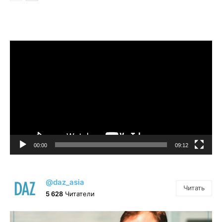
Видеоплеер
00:00
09:12
@daz_asia
Читать
5 628
Читатели