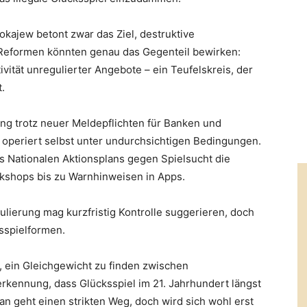
ajew betont zwar das Ziel, destruktive
Reformen könnten genau das Gegenteil bewirken:
tivität unregulierter Angebote – ein Teufelskreis, der
.
ng trotz neuer Meldepflichten für Banken und
 operiert selbst unter undurchsichtigen Bedingungen.
 Nationalen Aktionsplans gegen Spielsucht die
rkshops bis zu Warnhinweisen in Apps.
lierung mag kurzfristig Kontrolle suggerieren, doch
ksspielformen.
, ein Gleichgewicht zu finden zwischen
rkennung, dass Glücksspiel im 21. Jahrhundert längst
n geht einen strikten Weg, doch wird sich wohl erst