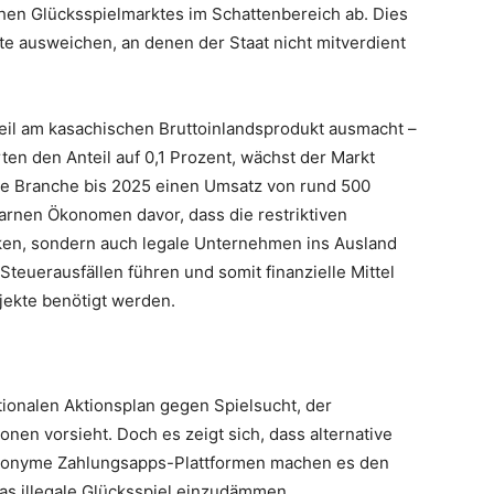
chen Glücksspielmarktes im Schattenbereich ab. Dies
bote ausweichen, an denen der Staat nicht mitverdient
eil am kasachischen Bruttoinlandsprodukt ausmacht –
rten den Anteil auf 0,1 Prozent, wächst der Markt
die Branche bis 2025 einen Umsatz von rund 500
warnen Ökonomen davor, dass die restriktiven
rken, sondern auch legale Unternehmen ins Ausland
Steuerausfällen führen und somit finanzielle Mittel
ojekte benötigt werden.
ionalen Aktionsplan gegen Spielsucht, der
n vorsieht. Doch es zeigt sich, dass alternative
nonyme Zahlungsapps-Plattformen machen es den
s illegale Glücksspiel einzudämmen.