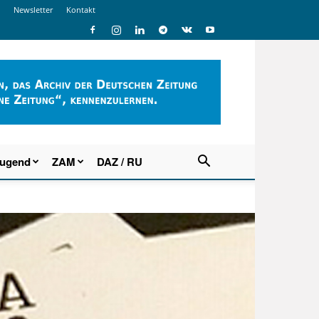
Newsletter
Kontakt
Jugend
ZAM
DAZ / RU