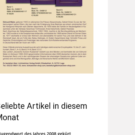
eliebte Artikel in diesem
Monat
Jugendwort des Jahres 2008 gekürt