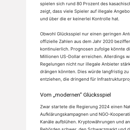
spielen sich rund 80 Prozent des kasachis
zeigt, dass viele Spieler auf illegale Ange
und über die er keinerlei Kontrolle hat.
Obwohl Glücksspiel nur einen geringen Ant
offizielle Zahlen aus dem Jahr 2020 beziffe
kontinuierlich. Prognosen zufolge könnte 
Millionen US-Dollar erreichen. Allerdings 
Regelungen nicht nur illegale Anbieter stä
drängen könnten. Dies würde langfristig zu 
entziehen, die dringend für Infrastrukturpr
Vom „modernen“ Glücksspiel
Zwar startete die Regierung 2024 einen Nat
Aufklärungskampagnen und NGO-Kooperatione
Kanäle aufblühen. Kryptowährungen und a
Behörden schwer, den Schwarzmarkt und da