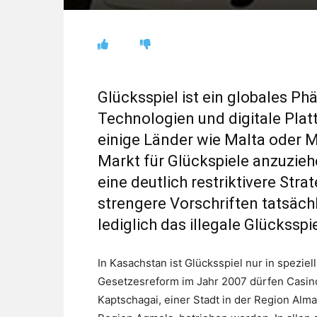
Glücksspiel ist ein globales P
Technologien und digitale Pla
einige Länder wie Malta oder 
Markt für Glückspiele anzuzieh
eine deutlich restriktivere Strat
strengere Vorschriften tatsäch
lediglich das illegale Glückssp
In Kasachstan ist Glücksspiel nur in spezie
Gesetzesreform im Jahr 2007 dürfen Casino
Kaptschagai, einer Stadt in der Region Almat