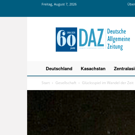
Freitag, August 7, 2026
Über
Deutsche
Allgemeine
Zeitung
Deutschland
Kasachstan
Zentralas
Start
Gesellschaft
Glücksspiel im Wandel der Zeit