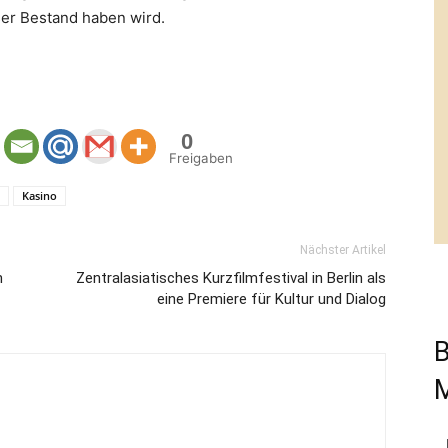
ser Bestand haben wird.
0
Freigaben
Kasino
Nächster Artikel
n
Zentralasiatisches Kurzfilmfestival in Berlin als
eine Premiere für Kultur und Dialog
B