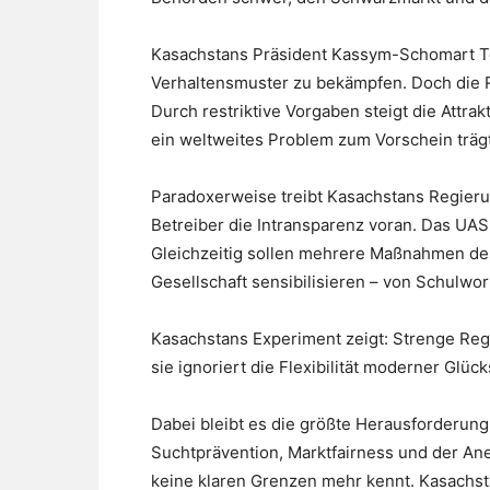
Kasachstans Präsident Kassym-Schomart Tok
Verhaltensmuster zu bekämpfen. Doch die 
Durch restriktive Vorgaben steigt die Attrak
ein weltweites Problem zum Vorschein trägt
Paradoxerweise treibt Kasachstans Regieru
Betreiber die Intransparenz voran. Das UAS
Gleichzeitig sollen mehrere Maßnahmen des
Gesellschaft sensibilisieren – von Schulwo
Kasachstans Experiment zeigt: Strenge Regu
sie ignoriert die Flexibilität moderner Glüc
Dabei bleibt es die größte Herausforderung
Suchtprävention, Marktfairness und der Ane
keine klaren Grenzen mehr kennt. Kasachsta