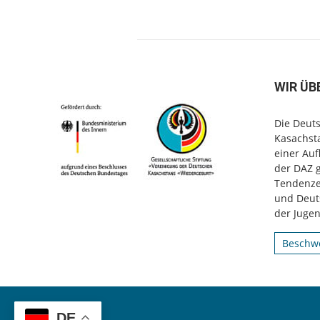
WIR ÜB
Die Deuts
Kasachsta
einer Au
der DAZ 
Tendenzen
und Deut
der Jugen
Beschwe
DE