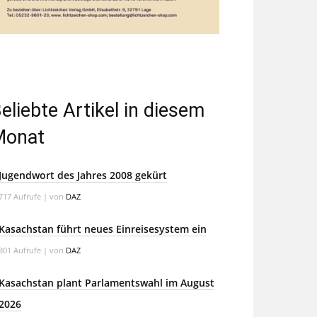
eliebte Artikel in diesem
Monat
Jugendwort des Jahres 2008 gekürt
717 Aufrufe
|
von
DAZ
Kasachstan führt neues Einreisesystem ein
301 Aufrufe
|
von
DAZ
Kasachstan plant Parlamentswahl im August
2026