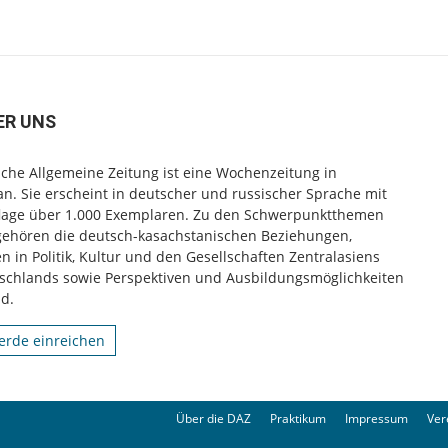
ER UNS
che Allgemeine Zeitung ist eine Wochenzeitung in
n. Sie erscheint in deutscher und russischer Sprache mit
flage über 1.000 Exemplaren. Zu den Schwerpunktthemen
gehören die deutsch-kasachstanischen Beziehungen,
 in Politik, Kultur und den Gesellschaften Zentralasiens
schlands sowie Perspektiven und Ausbildungsmöglichkeiten
d.
rde einreichen
Über die DAZ
Praktikum
Impressum
Ver