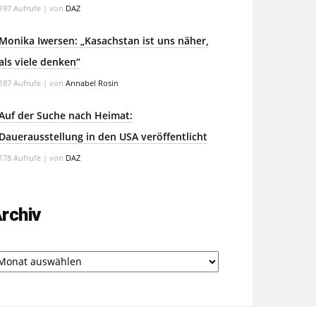
197 Aufrufe
|
von
DAZ
Monika Iwersen: „Kasachstan ist uns näher,
als viele denken“
187 Aufrufe
|
von
Annabel Rosin
Auf der Suche nach Heimat:
Dauerausstellung in den USA veröffentlicht
178 Aufrufe
|
von
DAZ
rchiv
chiv