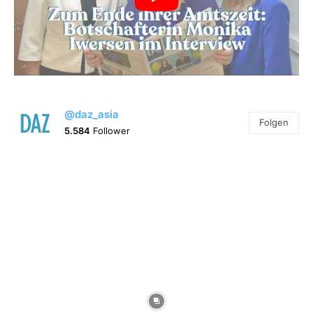
@daz_asia
Folgen
5.584
Follower