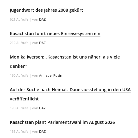
Jugendwort des Jahres 2008 gekürt
621 Aufrufe
|
von
DAZ
Kasachstan führt neues Einreisesystem ein
212 Aufrufe
|
von
DAZ
Monika Iwersen: „Kasachstan ist uns näher, als viele
denken“
180 Aufrufe
|
von
Annabel Rosin
Auf der Suche nach Heimat: Dauerausstellung in den USA
veröffentlicht
178 Aufrufe
|
von
DAZ
Kasachstan plant Parlamentswahl im August 2026
155 Aufrufe
|
von
DAZ