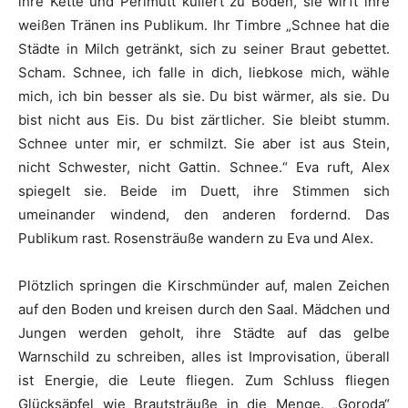
ihre Kette und Perlmutt kullert zu Boden, sie wirft ihre
weißen Tränen ins Publikum. Ihr Timbre „Schnee hat die
Städte in Milch getränkt, sich zu seiner Braut gebettet.
Scham. Schnee, ich falle in dich, liebkose mich, wähle
mich, ich bin besser als sie. Du bist wärmer, als sie. Du
bist nicht aus Eis. Du bist zärtlicher. Sie bleibt stumm.
Schnee unter mir, er schmilzt. Sie aber ist aus Stein,
nicht Schwester, nicht Gattin. Schnee.“ Eva ruft, Alex
spiegelt sie. Beide im Duett, ihre Stimmen sich
umeinander windend, den anderen fordernd. Das
Publikum rast. Rosensträuße wandern zu Eva und Alex.
Plötzlich springen die Kirschmünder auf, malen Zeichen
auf den Boden und kreisen durch den Saal. Mädchen und
Jungen werden geholt, ihre Städte auf das gelbe
Warnschild zu schreiben, alles ist Improvisation, überall
ist Energie, die Leute fliegen. Zum Schluss fliegen
Glücksäpfel wie Brautsträuße in die Menge. „Goroda“