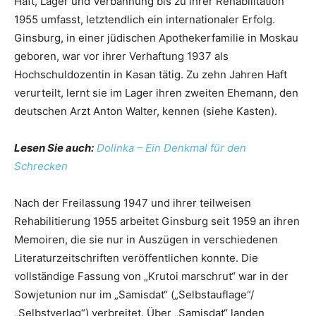
Haft, Lager und Verbannung bis zu ihrer Rehabilitation
1955 umfasst, letztendlich ein internationaler Erfolg.
Ginsburg, in einer jüdischen Apothekerfamilie in Moskau
geboren, war vor ihrer Verhaftung 1937 als
Hochschuldozentin in Kasan tätig. Zu zehn Jahren Haft
verurteilt, lernt sie im Lager ihren zweiten Ehemann, den
deutschen Arzt Anton Walter, kennen (siehe Kasten).
Lesen Sie auch:
Dolinka – Ein Denkmal für den
Schrecken
Nach der Freilassung 1947 und ihrer teilweisen
Rehabilitierung 1955 arbeitet Ginsburg seit 1959 an ihren
Memoiren, die sie nur in Auszügen in verschiedenen
Literaturzeitschriften veröffentlichen konnte. Die
vollständige Fassung von „Krutoi marschrut“ war in der
Sowjetunion nur im „Samisdat“ („Selbstauflage“/
„Selbstverlag“) verbreitet. Über „Samisdat“ landen