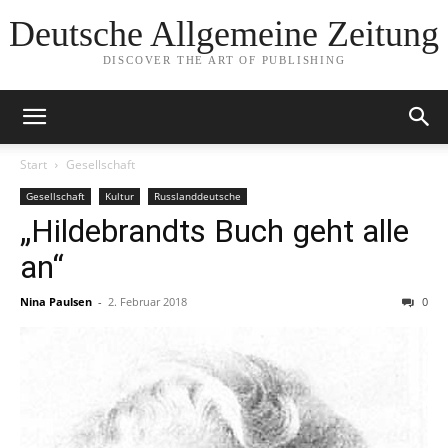
Deutsche Allgemeine Zeitung
DISCOVER THE ART OF PUBLISHING
Start
Gesellschaft
Gesellschaft
Kultur
Russlanddeutsche
„Hildebrandts Buch geht alle
an“
Nina Paulsen
-
2. Februar 2018
0