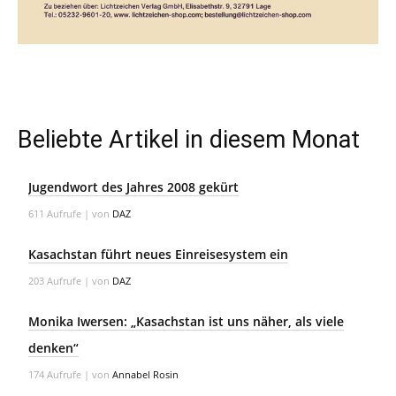
Beliebte Artikel in diesem Monat
Jugendwort des Jahres 2008 gekürt
611 Aufrufe
|
von
DAZ
Kasachstan führt neues Einreisesystem ein
203 Aufrufe
|
von
DAZ
Monika Iwersen: „Kasachstan ist uns näher, als viele
denken“
174 Aufrufe
|
von
Annabel Rosin