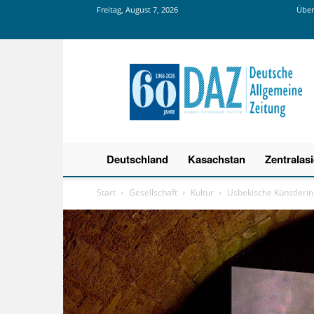
Freitag, August 7, 2026
Über
Deutsche
Allgemeine
Zeitung
Deutschland
Kasachstan
Zentralas
Start
Gesellschaft
Kultur
Usbekische Künstlerin