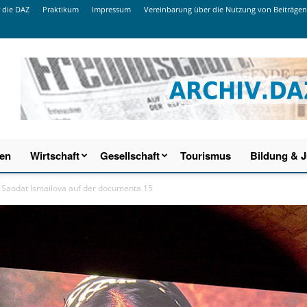
 die DAZ
Praktikum
Impressum
Vereinbarung über die Nutzung von Beiträgen
ien
Wirtschaft
Gesellschaft
Tourismus
Bildung & 
 Saodat Ismailova auf der documenta 15