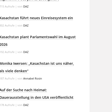
715 Aufrufe
|
von
DAZ
Kasachstan führt neues Einreisesystem ein
302 Aufrufe
|
von
DAZ
Kasachstan plant Parlamentswahl im August
2026
192 Aufrufe
|
von
DAZ
Monika Iwersen: „Kasachstan ist uns näher,
als viele denken“
187 Aufrufe
|
von
Annabel Rosin
Auf der Suche nach Heimat:
Dauerausstellung in den USA veröffentlicht
178 Aufrufe
|
von
DAZ