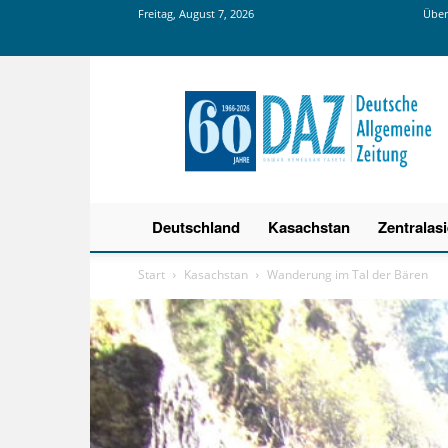
Freitag, August 7, 2026
Über
Deutsche
Allgemeine
Zeitung
Deutschland
Kasachstan
Zentralas
Start
Kasachstan
Wanderung im Tal der Bären