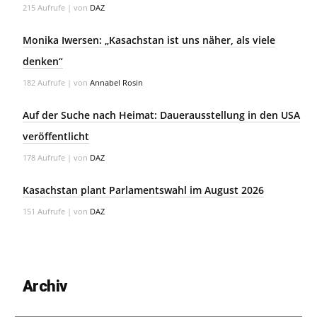
215 Aufrufe
|
von
DAZ
Monika Iwersen: „Kasachstan ist uns näher, als viele
denken“
182 Aufrufe
|
von
Annabel Rosin
Auf der Suche nach Heimat: Dauerausstellung in den USA
veröffentlicht
178 Aufrufe
|
von
DAZ
Kasachstan plant Parlamentswahl im August 2026
151 Aufrufe
|
von
DAZ
Archiv
Archiv