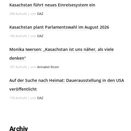
Kasachstan führt neues Einreisesystem ein
298 Aufrufe
|
von
DAZ
Kasachstan plant Parlamentswahl im August 2026
196 Aufrufe
|
von
DAZ
Monika Iwersen: „Kasachstan ist uns näher, als viele
denken“
187 Aufrufe
|
von
Annabel Rosin
Auf der Suche nach Heimat: Dauerausstellung in den USA
veröffentlicht
178 Aufrufe
|
von
DAZ
Archiv