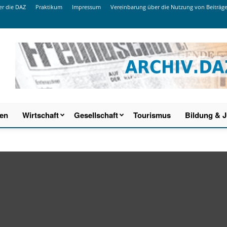
r die DAZ
Praktikum
Impressum
Vereinbarung über die Nutzung von Beiträg
ien
Wirtschaft
Gesellschaft
Tourismus
Bildung & 