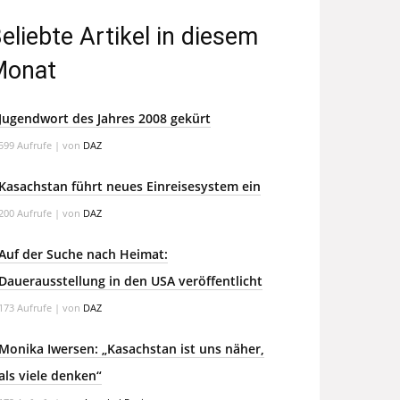
eliebte Artikel in diesem
Monat
Jugendwort des Jahres 2008 gekürt
599 Aufrufe
|
von
DAZ
Kasachstan führt neues Einreisesystem ein
200 Aufrufe
|
von
DAZ
Auf der Suche nach Heimat:
Dauerausstellung in den USA veröffentlicht
173 Aufrufe
|
von
DAZ
Monika Iwersen: „Kasachstan ist uns näher,
als viele denken“