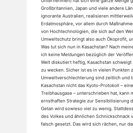
Unternehmen) hat sich eine ganze Menge get
Großbritannien, Japan und viele andere Län
ignorante Australien, realisieren mittlerw
Erdatmosphäre, vor allem durch Maßnahmen 
von Hochtechnologien, die sich auf den We
Umweltschutz bringt also auch Ökoprofit, un
Was tut sich nun in Kasachstan? Nach meine
ich keine Meldungen bezüglich der Veröffe
Welt diskutiert heftig, Kasachstan schweigt
zu wecken. Sicher ist es in vielen Punkten z
Umweltverschlechterung sind zeitlich und te
Kasachstan nicht das Kyoto-Protokoll – ein
Treibhausgase – unterschrieben hat, kann m
ernsthaften Strategie zur Sensibilisierung d
Getan wird sowieso viel zu wenig. Stattdes
des Volkes und ähnlichen Schnickschnack v
falsch gesetzt. Das wird sich rächen, nur d