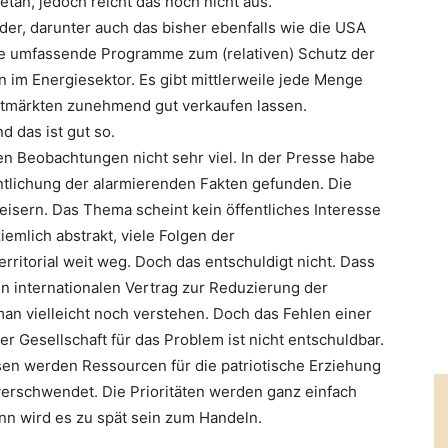
an, jedoch reicht das noch nicht aus.
der, darunter auch das bisher ebenfalls wie die USA
eile umfassende Programme zum (relativen) Schutz der
im Energiesektor. Es gibt mittlerweile jede Menge
ltmärkten zunehmend gut verkaufen lassen.
d das ist gut so.
n Beobachtungen nicht sehr viel. In der Presse habe
ntlichung der alarmierenden Fakten gefunden. Die
 eisern. Das Thema scheint kein öffentliches Interesse
iemlich abstrakt, viele Folgen der
rritorial weit weg. Doch das entschuldigt nicht. Dass
en internationalen Vertrag zur Reduzierung der
an vielleicht noch verstehen. Doch das Fehlen einer
er Gesellschaft für das Problem ist nicht entschuldbar.
sen werden Ressourcen für die patriotische Erziehung
erschwendet. Die Prioritäten werden ganz einfach
ann wird es zu spät sein zum Handeln.