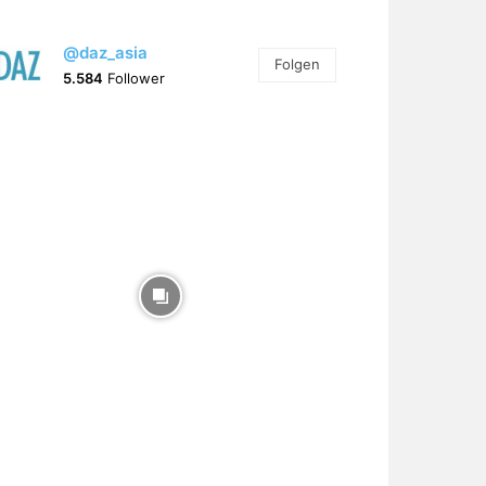
@daz_asia
Folgen
5.584
Follower