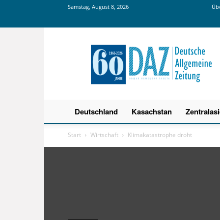
Samstag, August 8, 2026
Übe
Deutsche
Allgemeine
Zeitung
Deutschland
Kasachstan
Zentralas
Start
Wirtschaft
Klimakatastrophe droht