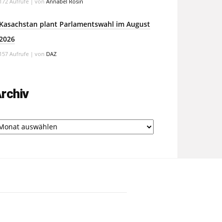
172 Aufrufe
|
von
Annabel Rosin
Kasachstan plant Parlamentswahl im August
2026
157 Aufrufe
|
von
DAZ
rchiv
chiv