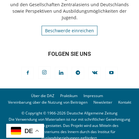
und den Gesellschaften Zentralasiens und Deutschlands
sowie Perspektiven und Ausbildungsmöglichkeiten der
Jugend.
Beschwerde einreichen
FOLGEN SIE UNS
Über die DAZ
Praktikum
Impressum
Vereinbarung über die Nutzung von Beiträgen
Newsletter
Kontakt
© Copyright © 1966-2026 Deutsche Allgemeine Zeitung
Die Verwendung von Materialien ist nur mit schriftlicher Genehmigung
der Redaktion gestattet. Das Projekt wird aus Mitteln des
DE
Bundesministeriums des Innern durch das Institut für
Auslandsbeziehungen gefördert.