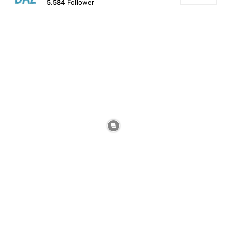
5.584
Follower