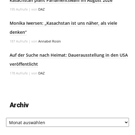
Kasachstan plant Parlamentswahl im August 2026
195 Aufrufe
|
von
DAZ
Monika Iwersen: „Kasachstan ist uns näher, als viele
denken“
187 Aufrufe
|
von
Annabel Rosin
Auf der Suche nach Heimat: Dauerausstellung in den USA
veröffentlicht
178 Aufrufe
|
von
DAZ
Archiv
Archiv