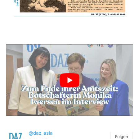
@daz_asia
Folgen