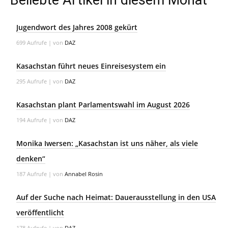
Beliebte Artikel in diesem Monat
Jugendwort des Jahres 2008 gekürt
699 Aufrufe
|
von
DAZ
Kasachstan führt neues Einreisesystem ein
295 Aufrufe
|
von
DAZ
Kasachstan plant Parlamentswahl im August 2026
194 Aufrufe
|
von
DAZ
Monika Iwersen: „Kasachstan ist uns näher, als viele
denken“
187 Aufrufe
|
von
Annabel Rosin
Auf der Suche nach Heimat: Dauerausstellung in den USA
veröffentlicht
178 Aufrufe
|
von
DAZ