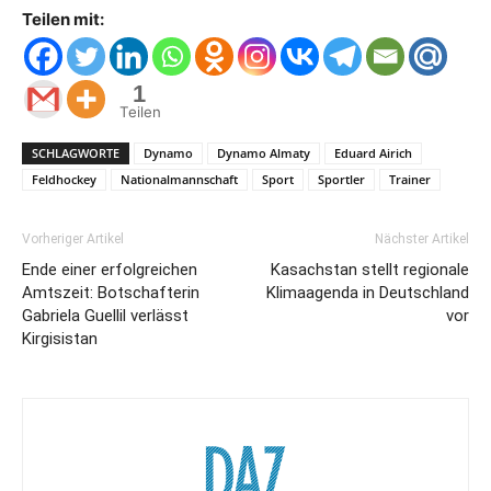
Teilen mit:
1
Teilen
SCHLAGWORTE
Dynamo
Dynamo Almaty
Eduard Airich
Feldhockey
Nationalmannschaft
Sport
Sportler
Trainer
Vorheriger Artikel
Nächster Artikel
Ende einer erfolgreichen
Kasachstan stellt regionale
Amtszeit: Botschafterin
Klimaagenda in Deutschland
Gabriela Guellil verlässt
vor
Kirgisistan