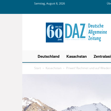
Samstag, August 8, 2026
Übe
Deutsche
Allgemeine
Zeitung
Deutschland
Kasachstan
Zentralas
Start
Kasachstan
Priwet! Rachmet und auf Wieder