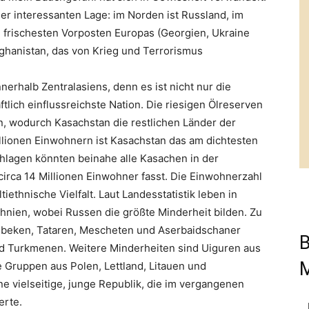
ner interessanten Lage: im Norden ist Russland, im
e frischesten Vorposten Europas (Georgien, Ukraine
Afghanistan, das von Krieg und Terrorismus
nerhalb Zentralasiens, denn es ist nicht nur die
ftlich einflussreichste Nation. Die riesigen Ölreserven
n, wodurch Kasachstan die restlichen Länder der
Millionen Einwohnern ist Kasachstan das am dichtesten
hlagen könnten beinahe alle Kasachen in der
circa 14 Millionen Einwohner fasst. Die Einwohnerzahl
tiethnische Vielfalt. Laut Landesstatistik leben in
hnien, wobei Russen die größte Minderheit bilden. Zu
sbeken, Tataren, Mescheten und Aserbaidschaner
B
nd Turkmenen. Weitere Minderheiten sind Uiguren aus
e Gruppen aus Polen, Lettland, Litauen und
ne vielseitige, junge Republik, die im vergangenen
erte.