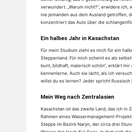
verwundert. „Warum nicht?“, erwidere ich, w
nie jemanden aus dem Ausland getroffen, de
konzentriert das Auto über die schlangenf
Ein halbes Jahr in Kasachstan
Für mein Studium zieht es mich für ein halb
Steppenland. Für mich scheint es als selbst
bunt, bildhaft, malerisch schön“, erklärt mir
kennenlerne. Auch sie lacht, als ich vers
willst du es lernen? Jeder spricht Russisch 
Mein Weg nach Zentralasien
Kasachstan ist das zweite Land, das ich in Z
Rahmen eines Wassermanagement-Projekts n
Steppe im Bezirk Naryn, der circa drei Stund
Wasser des Issyk-Kul-Sees, in dem sich die