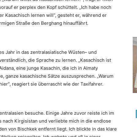
orauf er perplex den Kopf schüttelt. „Ich habe noch
r Kasachisch lernen will“, gesteht er, während er
örmigen Straße den Berghang hinauffährt.
es Jahr in das zentralasiatische Wüsten– und
verständlich, die Sprache zu lernen. „Kasachisch ist
 Aidana, eine junge Kasachin, die ich in Almaty
uche, ganze kasachische Sätze auszusprechen. „Warum
hier“, reagiert sie überrascht wie der Taxifahrer.
entralasien besuche. Einige Jahre zuvor reiste ich im
ach Kirgisistan und verliebte mich in die endlose
en von Bischkek entfernt liegt. Ich blickte in das klare
 Wolken spiegelten. Ich wohnte und aß in einer