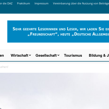
r die DAZ
Praktikum
Impressum
Vereinbarung über die Nutzung von Beiträg
ien
Wirtschaft
Gesellschaft
Tourismus
Bildung & 
sehen!