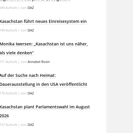
594 Aufrufe
|
von
DAZ
Kasachstan führt neues Einreisesystem ein
199 Aufrufe
|
von
DAZ
Monika Iwersen: „Kasachstan ist uns näher,
als viele denken“
171 Aufrufe
|
von
Annabel Rosin
Auf der Suche nach Heimat:
Dauerausstellung in den USA veröffentlicht
170 Aufrufe
|
von
DAZ
Kasachstan plant Parlamentswahl im August
2026
157 Aufrufe
|
von
DAZ