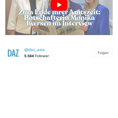
@daz_asia
Folgen
5.584
Follower