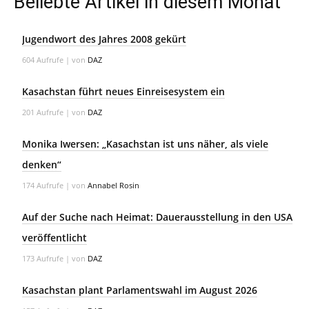
Beliebte Artikel in diesem Monat
Jugendwort des Jahres 2008 gekürt
604 Aufrufe
|
von
DAZ
Kasachstan führt neues Einreisesystem ein
201 Aufrufe
|
von
DAZ
Monika Iwersen: „Kasachstan ist uns näher, als viele
denken“
174 Aufrufe
|
von
Annabel Rosin
Auf der Suche nach Heimat: Dauerausstellung in den USA
veröffentlicht
173 Aufrufe
|
von
DAZ
Kasachstan plant Parlamentswahl im August 2026