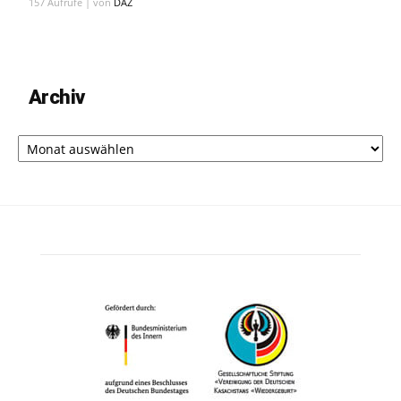
157 Aufrufe
|
von
DAZ
Archiv
Archiv