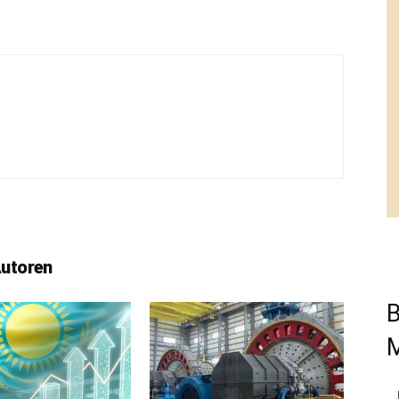
Autoren
B