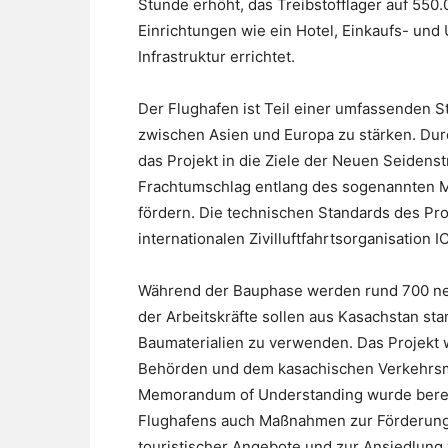
Stunde erhöht, das Treibstofflager auf 550
Einrichtungen wie ein Hotel, Einkaufs- und
Infrastruktur errichtet.
Der Flughafen ist Teil einer umfassenden S
zwischen Asien und Europa zu stärken. Dur
das Projekt in die Ziele der Neuen Seidenstr
Frachtumschlag entlang des sogenannten Mit
fördern. Die technischen Standards des Pr
internationalen Zivilluftfahrtsorganisation I
Während der Bauphase werden rund 700 neu
der Arbeitskräfte sollen aus Kasachstan st
Baumaterialien zu verwenden. Das Projekt 
Behörden und dem kasachischen Verkehrsmi
Memorandum of Understanding wurde bereit
Flughafens auch Maßnahmen zur Förderung 
touristischer Angebote und zur Ansiedlung