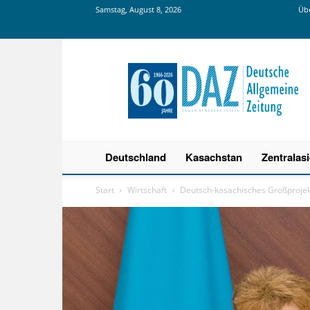
Samstag, August 8, 2026
Übe
Deutsche
Allgemeine
Zeitung
Deutschland
Kasachstan
Zentralas
Start
Wirtschaft
Deutsch-kasachisches Großprojekt