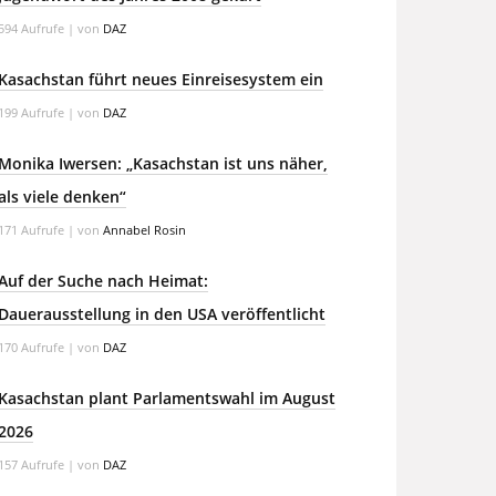
594 Aufrufe
|
von
DAZ
Kasachstan führt neues Einreisesystem ein
199 Aufrufe
|
von
DAZ
Monika Iwersen: „Kasachstan ist uns näher,
als viele denken“
171 Aufrufe
|
von
Annabel Rosin
Auf der Suche nach Heimat:
Dauerausstellung in den USA veröffentlicht
170 Aufrufe
|
von
DAZ
Kasachstan plant Parlamentswahl im August
2026
157 Aufrufe
|
von
DAZ