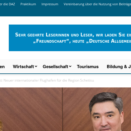
r die DAZ
Praktikum
Impressum
Vereinbarung über die Nutzung von Beiträg
ien
Wirtschaft
Gesellschaft
Tourismus
Bildung & 
: Neuer internationaler Flughafen für die Region Schetisu