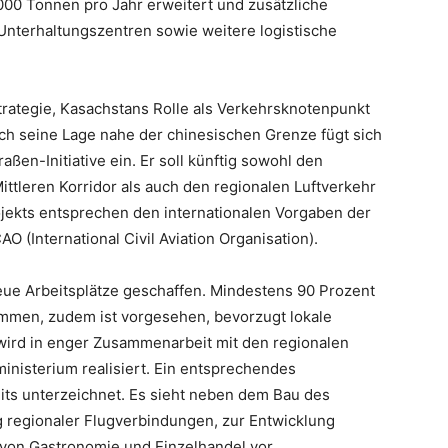
.000 Tonnen pro Jahr erweitert und zusätzliche
 Unterhaltungszentren sowie weitere logistische
trategie, Kasachstans Rolle als Verkehrsknotenpunkt
ch seine Lage nahe der chinesischen Grenze fügt sich
aßen-Initiative ein. Er soll künftig sowohl den
tleren Korridor als auch den regionalen Luftverkehr
ojekts entsprechen den internationalen Vorgaben der
CAO (International Civil Aviation Organisation).
e Arbeitsplätze geschaffen. Mindestens 90 Prozent
ammen, zudem ist vorgesehen, bevorzugt lokale
wird in enger Zusammenarbeit mit den regionalen
nisterium realisiert. Ein entsprechendes
s unterzeichnet. Es sieht neben dem Bau des
regionaler Flugverbindungen, zur Entwicklung
 von Gastronomie und Einzelhandel vor.