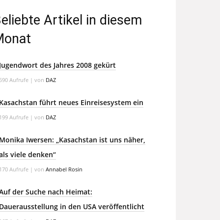
eliebte Artikel in diesem
Monat
Jugendwort des Jahres 2008 gekürt
590 Aufrufe
|
von
DAZ
Kasachstan führt neues Einreisesystem ein
199 Aufrufe
|
von
DAZ
Monika Iwersen: „Kasachstan ist uns näher,
als viele denken“
170 Aufrufe
|
von
Annabel Rosin
Auf der Suche nach Heimat:
Dauerausstellung in den USA veröffentlicht