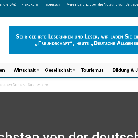
r die DAZ
Praktikum
Impressum
Vereinbarung über die Nutzung von Beiträg
ien
Wirtschaft
Gesellschaft
Tourismus
Bildung & 
tschen Steueraffäre lernen?
hstan von der deutsc