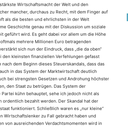
stärkste Wirtschaftsmacht der Welt und den
sicher mancher, durchaus zu Recht, mit dem Finger auf
ft als die besten und ehrlichsten in der Welt
ehme Geschichte genau mit der Diskussion um soziale
it geführt wird. Es geht dabei vor allem um die Höhe
r oftmals mehrere Millionen Euro betragenden
rstärkt sich nun der Eindruck, dass „die da oben“
i den kleinsten finanziellen Verfehlungen gefasst
en nach dem Beginn dieses Steuerskandals, dass das
 auch in das System der Marktwirtschaft deutlich
 auch bei strengsten Gesetzen und Androhung höchster
en, den Staat zu betrügen. Das System der
e Partei kühn behauptet, sehe ich jedoch nicht als
 ordentlich bezahlt werden. Der Skandal hat der
staat funktioniert. Schließlich waren es „nur kleine“
en Wirtschaftslenker zu Fall gebracht haben und
egen von ausreichenden Verdachtsmomenten wird in