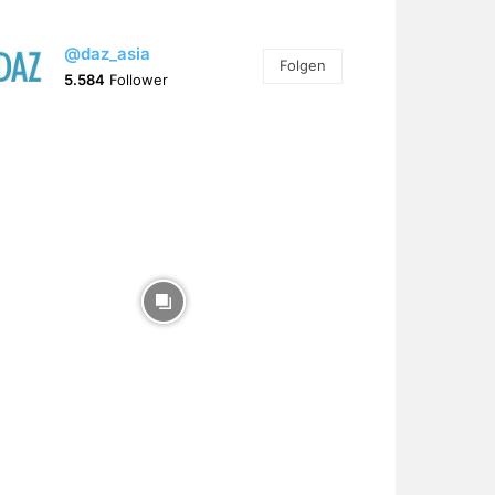
@daz_asia
Folgen
5.584
Follower