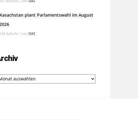
167 Aufrufe
|
von
DAZ
Kasachstan plant Parlamentswahl im August
2026
154 Aufrufe
|
von
DAZ
rchiv
chiv