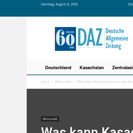
Samstag, August 8, 2026
Übe
Deutsche
Allgemeine
Zeitung
Deutschland
Kasachstan
Zentralas
Start
Wirtschaft
Was kann Kasachstan von der deu
Wirtschaft
Was kann Kasac