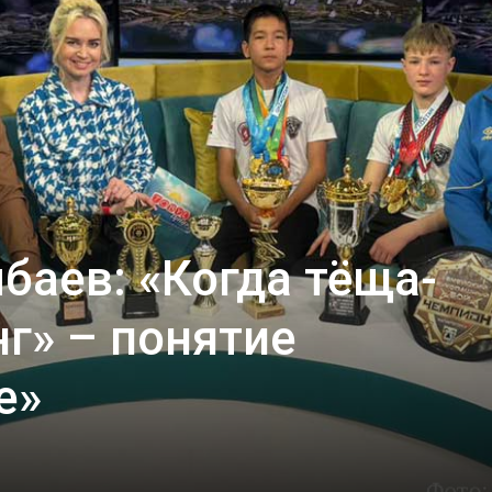
баев: «Когда тёща-
нг» – понятие
е»