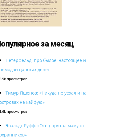
опулярное за месяц
Петерфельд: про былое, настоящее и
чемодан царских денег
2.5k просмотров
Тимур Пшенов: «Никуда не уехал и на
островах не кайфую»
1.6k просмотров
Эвальдт Руфф: «Отец прятал маму от
охранников»