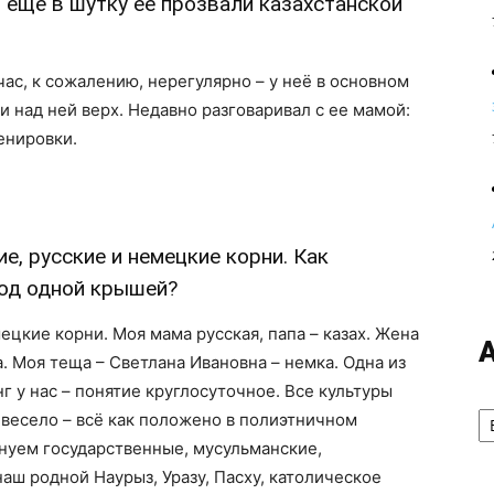
и ещё в шутку ее прозвали казахстанской
час, к сожалению, нерегулярно – у неё в основном
и над ней верх. Недавно разговаривал с ее мамой:
енировки.
е, русские и немецкие корни. Как
под одной крышей?
мецкие корни. Моя мама русская, папа – казах. Жена
. Моя теща – Светлана Ивановна – немка. Одна из
г у нас – понятие круглосуточное. Все культуры
А
весело – всё как положено в полиэтничном
нуем государственные, мусульманские,
аш родной Наурыз, Уразу, Пасху, католическое