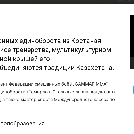
В
нных единоборств из Костаная
зисе тренерства, мультикультурном
одной крышей его
бъединяются традиции Казахстана.
идент федерации смешанных боёв „GAMMAF MMA“
диноборств «Темирлан-Стальные львы», кандидат в
, а также мастер спорта Международного класса по
и педобразования