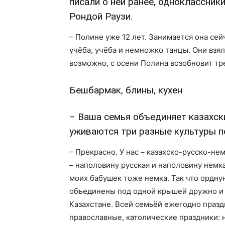
писали о ней ранее, одноклассник
Рондой Раузи.
– Полине уже 12 лет. Занимается она сей
учёба, учёба и немножко танцы. Они взял
возможно, с осени Полина возобновит тр
Бешбармак, блины, кухен
– Ваша семья объединяет казахски
уживаются три разные культуры 
– Прекрасно. У нас – казахско-русско-не
– наполовину русская и наполовину немка
моих бабушек тоже немка. Так что орднун
объединены под одной крышей дружно и 
Казахстане. Всей семьёй ежегодно празд
православные, католические праздники: н