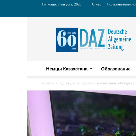
Пятница, 7 августа, 2026
О нас
Пользовательско
Russian
DAZ
Немцы Казахстана
Образование
Домой
Культура
Руслан Сексембаев: «Когда тё