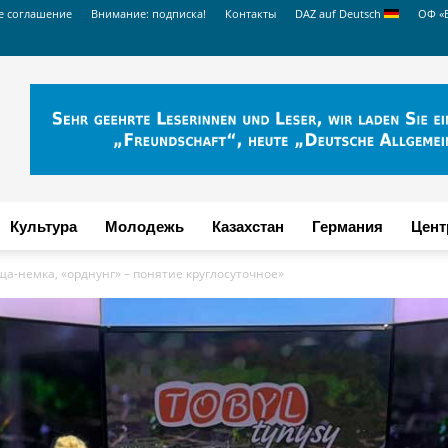
е соглашение
Внимание: подписка!
Контакты
DAZ auf Deutsch
ОФ «
Культура
Молодежь
Казахстан
Германия
Цент
ща-немка, «орднунг» – понятие круглосуточное»