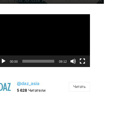
идеоплеер
00:00
09:12
@daz_asia
Читать
5 628
Читатели