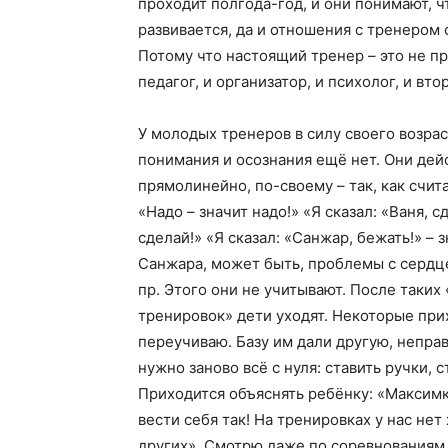
проходит полгода-год, и они понимают, чт
развивается, да и отношения с тренером
Потому что настоящий тренер – это не про
педагог, и организатор, и психолог, и вто
У молодых тренеров в силу своего возрас
понимания и осознания ещё нет. Они дей
прямолинейно, по-своему – так, как счи
«Надо – значит надо!» «Я сказал: «Ваня, сд
сделай!» «Я сказал: «Санжар, бежать!» – з
Санжара, может быть, проблемы с сердц
пр. Этого они не учитывают. После таких 
тренировок» дети уходят. Некоторые при
переучиваю. Базу им дали другую, непра
нужно заново всё с нуля: ставить ручки, 
Приходится объяснять ребёнку: «Максимк
вести себя так! На тренировках у нас нет 
других». Смотрю даже по соревнованиям –