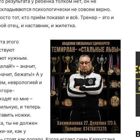
о результата у ребёнка толком нет, он не
 складываются психологически не совсем верно.
сто тот, кто приём показал и всё. Тренер – это и
рой отец, и наставник, и жилетка.
та этого
ствуют
тают нужным.
елай!» – значит,
начит, бежать!» А у
ем, неврологией и
«горе-
ходят ко мне –
вильную, и теперь
ставить ножки.
а, ты не должен
хи-хи, как у
В
 стоят как попало. Когда играет гимн Казахстана,