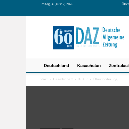
Freitag, August 7, 2026
Über
Deutsche
Allgemeine
Zeitung
Deutschland
Kasachstan
Zentralas
Start
Gesellschaft
Kultur
Überförderung