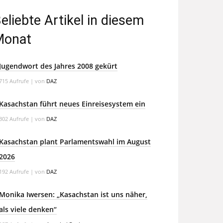
eliebte Artikel in diesem
Monat
Jugendwort des Jahres 2008 gekürt
715 Aufrufe
|
von
DAZ
Kasachstan führt neues Einreisesystem ein
302 Aufrufe
|
von
DAZ
Kasachstan plant Parlamentswahl im August
2026
192 Aufrufe
|
von
DAZ
Monika Iwersen: „Kasachstan ist uns näher,
als viele denken“