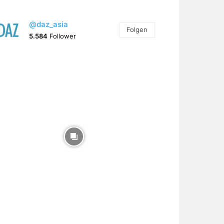
@daz_asia
Folgen
5.584
Follower