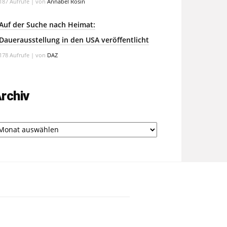
187 Aufrufe
|
von
Annabel Rosin
Auf der Suche nach Heimat:
Dauerausstellung in den USA veröffentlicht
178 Aufrufe
|
von
DAZ
rchiv
chiv