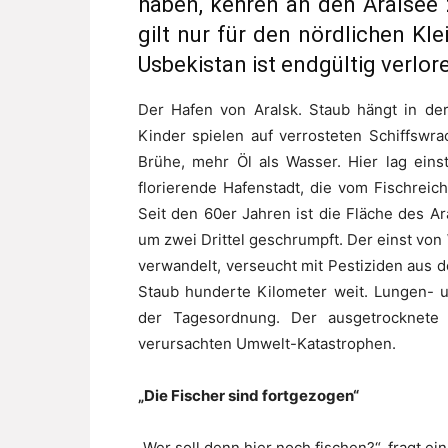
haben, kehren an den Aralsee 
gilt nur für den nördlichen Kle
Usbekistan ist endgültig verlor
Der Hafen von Aralsk. Staub hängt in der
Kinder spielen auf verrosteten Schiffswr
Brühe, mehr Öl als Wasser. Hier lag eins
florierende Hafenstadt, die vom Fischreich
Seit den 60er Jahren ist die Fläche des A
um zwei Drittel geschrumpft. Der einst vo
verwandelt, verseucht mit Pestiziden aus
Staub hunderte Kilometer weit. Lungen- 
der Tagesordnung. Der ausgetrocknete
verursachten Umwelt-Katastrophen.
„Die Fischer sind fortgezogen“
„Wer soll denn hier noch fischen?“, fragt ein