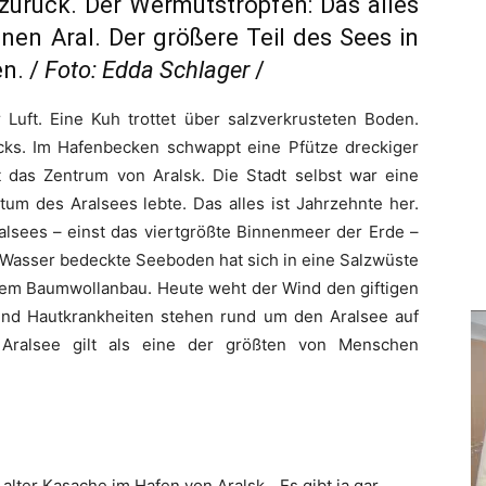
zurück. Der Wermutstropfen: Das alles
inen Aral. Der größere Teil des Sees in
en. /
Foto: Edda Schlager
/
 Luft. Eine Kuh trottet über salzverkrusteten Boden.
acks. Im Hafenbecken schwappt eine Pfütze dreckiger
t das Zentrum von Aralsk. Die Stadt selbst war eine
tum des Aralsees lebte. Das alles ist Jahrzehnte her.
ralsees – einst das viertgrößte Binnenmeer der Erde –
n Wasser bedeckte Seeboden hat sich in eine Salzwüste
 dem Baumwollanbau. Heute weht der Wind den giftigen
und Hautkrankheiten stehen rund um den Aralsee auf
 Aralsee gilt als eine der größten von Menschen
 alter Kasache im Hafen von Aralsk. „Es gibt ja gar