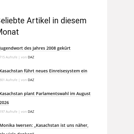
eliebte Artikel in diesem
Monat
Jugendwort des Jahres 2008 gekürt
715 Aufrufe
|
von
DAZ
Kasachstan führt neues Einreisesystem ein
301 Aufrufe
|
von
DAZ
Kasachstan plant Parlamentswahl im August
2026
197 Aufrufe
|
von
DAZ
Monika Iwersen: „Kasachstan ist uns näher,