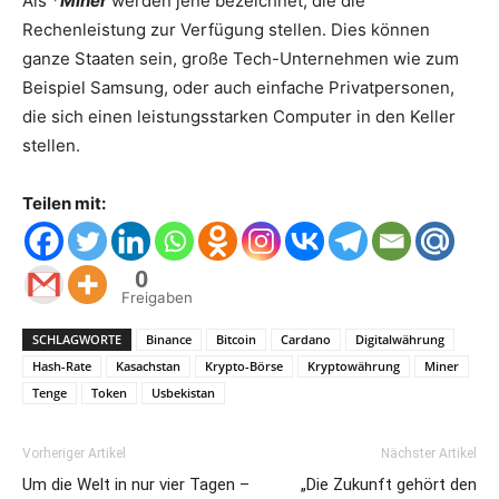
Als *
Miner
werden jene bezeichnet, die die
Rechenleistung zur Verfügung stellen. Dies können
ganze Staaten sein, große Tech-Unternehmen wie zum
Beispiel Samsung, oder auch einfache Privatpersonen,
die sich einen leistungsstarken Computer in den Keller
stellen.
Teilen mit:
0
Freigaben
SCHLAGWORTE
Binance
Bitcoin
Cardano
Digitalwährung
Hash-Rate
Kasachstan
Krypto-Börse
Kryptowährung
Miner
Tenge
Token
Usbekistan
Vorheriger Artikel
Nächster Artikel
Um die Welt in nur vier Tagen –
„Die Zukunft gehört den