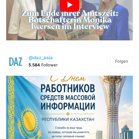
@daz_asia
Folgen
5.584
Follower