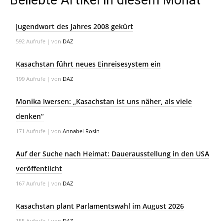
Beliebte Artikel in diesem Monat
Jugendwort des Jahres 2008 gekürt
592 Aufrufe
|
von
DAZ
Kasachstan führt neues Einreisesystem ein
199 Aufrufe
|
von
DAZ
Monika Iwersen: „Kasachstan ist uns näher, als viele
denken“
171 Aufrufe
|
von
Annabel Rosin
Auf der Suche nach Heimat: Dauerausstellung in den USA
veröffentlicht
167 Aufrufe
|
von
DAZ
Kasachstan plant Parlamentswahl im August 2026
155 Aufrufe
|
von
DAZ