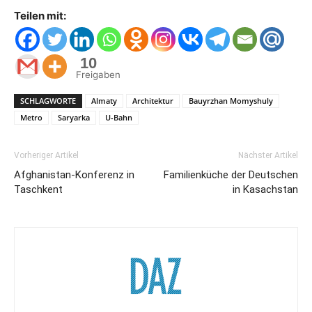
Teilen mit:
10
Freigaben
SCHLAGWORTE
Almaty
Architektur
Bauyrzhan Momyshuly
Metro
Saryarka
U-Bahn
Vorheriger Artikel
Nächster Artikel
Afghanistan-Konferenz in
Familienküche der Deutschen
Taschkent
in Kasachstan