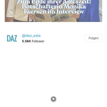
@daz_asia
Folgen
5.584
Follower