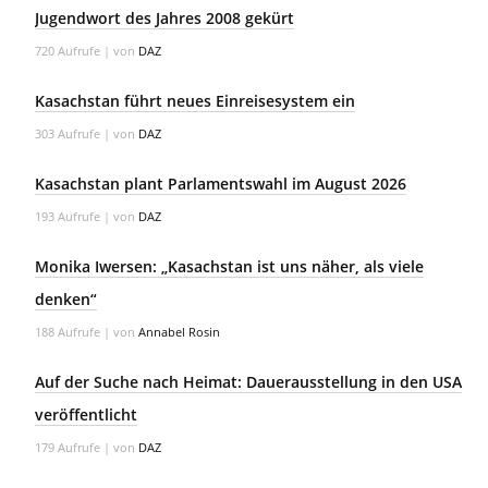
Jugendwort des Jahres 2008 gekürt
720 Aufrufe
|
von
DAZ
Kasachstan führt neues Einreisesystem ein
303 Aufrufe
|
von
DAZ
Kasachstan plant Parlamentswahl im August 2026
193 Aufrufe
|
von
DAZ
Monika Iwersen: „Kasachstan ist uns näher, als viele
denken“
188 Aufrufe
|
von
Annabel Rosin
Auf der Suche nach Heimat: Dauerausstellung in den USA
veröffentlicht
179 Aufrufe
|
von
DAZ